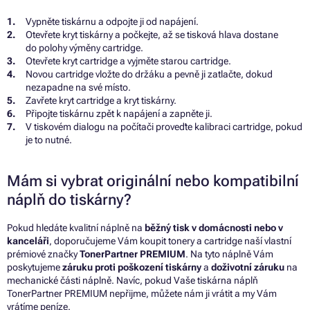
Vypněte tiskárnu a odpojte ji od napájení.
Otevřete kryt tiskárny a počkejte, až se tisková hlava dostane
do polohy výměny cartridge.
Otevřete kryt cartridge a vyjměte starou cartridge.
Novou cartridge vložte do držáku a pevně ji zatlačte, dokud
nezapadne na své místo.
Zavřete kryt cartridge a kryt tiskárny.
Připojte tiskárnu zpět k napájení a zapněte ji.
V tiskovém dialogu na počítači proveďte kalibraci cartridge, pokud
je to nutné.
Mám si vybrat originální nebo kompatibilní
náplň do tiskárny?
Pokud hledáte kvalitní náplně na
běžný tisk v domácnosti nebo v
kanceláři
, doporučujeme Vám koupit tonery a cartridge naší vlastní
prémiové značky
TonerPartner PREMIUM
. Na tyto náplně Vám
poskytujeme
záruku proti poškození tiskárny
a
doživotní záruku
na
mechanické části náplně. Navíc, pokud Vaše tiskárna náplň
TonerPartner PREMIUM nepřijme, můžete nám ji vrátit a my Vám
vrátíme peníze.