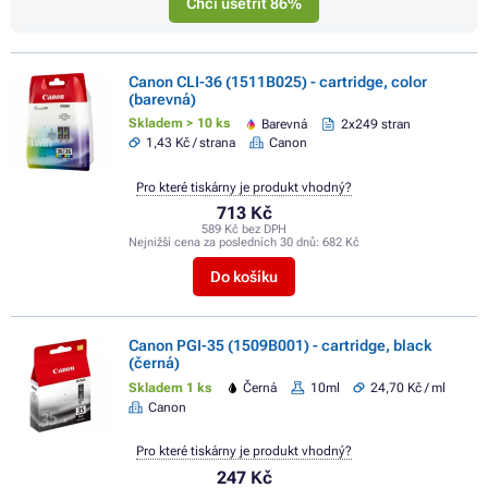
Chci ušetřit 86%
Canon CLI-36 (1511B025) - cartridge, color
(barevná)
Skladem > 10 ks
Barevná
2x249 stran
1,43 Kč / strana
Canon
Pro které tiskárny je produkt vhodný?
713 Kč
589 Kč bez DPH
Nejnižší cena za posledních 30 dnů:
682 Kč
Do košíku
Canon PGI-35 (1509B001) - cartridge, black
(černá)
Skladem 1 ks
Černá
10ml
24,70 Kč / ml
Canon
Pro které tiskárny je produkt vhodný?
247 Kč