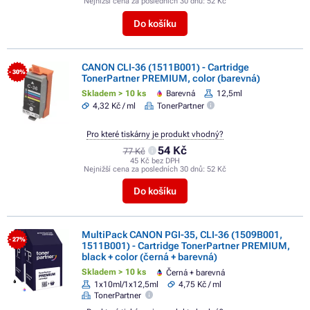
Nejnižší cena za posledních 30 dnů:
52 Kč
Do košíku
CANON CLI-36 (1511B001) - Cartridge
- 30%
TonerPartner PREMIUM, color (barevná)
Skladem > 10 ks
Barevná
12,5ml
4,32 Kč / ml
TonerPartner
Pro které tiskárny je produkt vhodný?
54 Kč
77 Kč
45 Kč bez DPH
Nejnižší cena za posledních 30 dnů:
52 Kč
Do košíku
MultiPack CANON PGI-35, CLI-36 (1509B001,
- 27%
1511B001) - Cartridge TonerPartner PREMIUM,
black + color (černá + barevná)
Skladem > 10 ks
Černá + barevná
1x10ml/1x12,5ml
4,75 Kč / ml
TonerPartner