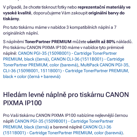
V případě, že chcete tisknout fotky nebo
reprezentační materiály ve
vysoké kvalitě
, doporučujeme Vám zakoupit
originální barvy do
tiskárny
.
Pro tuto tiskárnu máme v nabídce 3 kompatibilních náplní a 7
originálních náplní.
S náplněmi
TonerPartner PREMIUM
můžete
ušetřit až 80%
nákladů.
Pro tiskárnu CANON PIXMA IP100 máme v nabídce tyto prémiové
náplně:
CANON PGI-35 (1509B001) - Cartridge TonerPartner
PREMIUM, black (černá)
,
CANON CLI-36 (1511B001) - Cartridge
TonerPartner PREMIUM, color (barevná)
,
MultiPack CANON PGI-35,
CLI-36 (1509B001, 1511B001) - Cartridge TonerPartner PREMIUM,
black + color (černá + barevná)
Hledám levné náplně pro tiskárnu CANON
PIXMA IP100
Pro Vaši tiskárnu CANON PIXMA IP100 nabízíme nejlevnější černou
náplň
CANON PGI-35 (1509B001) - Cartridge TonerPartner
PREMIUM, black (černá)
a barevné náplně
CANON CLI-36
(1511B001) - Cartridge TonerPartner PREMIUM, color (barevná)
.