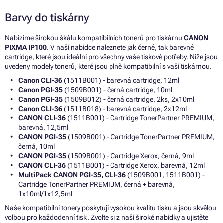
Barvy do tiskárny
Nabízíme širokou škálu kompatibilních tonerů pro tiskárnu
CANON
PIXMA IP100
. V naší nabídce naleznete jak černé, tak barevné
cartridge, které jsou ideální pro všechny vaše tiskové potřeby. Níže jsou
uvedeny modely tonerů, které jsou plně kompatibilní s vaší tiskárnou.
Canon CLI-36
(1511B001) - barevná cartridge, 12ml
Canon PGI-35
(1509B001) - černá cartridge, 10ml
Canon PGI-35
(1509B012) - černá cartridge, 2ks, 2x10ml
Canon CLI-36
(1511B018) - barevná cartridge, 2x12ml
CANON CLI-36
(1511B001) - Cartridge TonerPartner PREMIUM,
barevná, 12,5ml
CANON PGI-35
(1509B001) - Cartridge TonerPartner PREMIUM,
černá, 10ml
CANON PGI-35
(1509B001) - Cartridge Xerox, černá, 9ml
CANON CLI-36
(1511B001) - Cartridge Xerox, barevná, 12ml
MultiPack CANON PGI-35, CLI-36
(1509B001, 1511B001) -
Cartridge TonerPartner PREMIUM, černá + barevná,
1x10ml/1x12,5ml
Naše kompatibilní tonery poskytují vysokou kvalitu tisku a jsou skvělou
volbou pro každodenní tisk. Zvolte si z naší široké nabídky a ujistěte