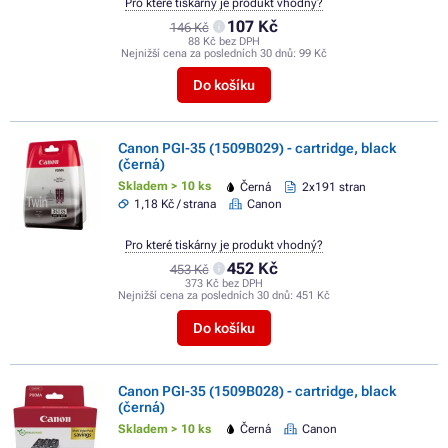
Pro které tiskárny je produkt vhodný?
107 Kč
146 Kč
88 Kč bez DPH
Nejnižší cena za posledních 30 dnů:
99 Kč
Do košíku
Canon PGI-35 (1509B029) - cartridge, black
(černá)
Skladem > 10 ks
Černá
2x191 stran
1,18 Kč / strana
Canon
Pro které tiskárny je produkt vhodný?
452 Kč
453 Kč
373 Kč bez DPH
Nejnižší cena za posledních 30 dnů:
451 Kč
Do košíku
Canon PGI-35 (1509B028) - cartridge, black
(černá)
Skladem > 10 ks
Černá
Canon