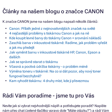
Články na našem blogu o značce CANON
K značce CANON jsme na našem blogu napsali několik článků:
Canon: Příběh jedné z nejinovativnějších značek na světě
4 nejčastější problémy s tiskárnou Canon a jak na ně
Kde koupit levné barvy do tiskárny Canon + srovnání nákladů
Zaschlá barva v inkoustové tiskárně: Radíme, jak problém vyřešit
a jak mu předejít
Jak vyměnit barvu v inkoustové tiskárně HP, Canon, Epson a
dalších
Jak se správně starat o tiskárnu
Včasná a poctivá údržba tiskárny - o problém méně
Výměna toneru v tiskárně: Na co si dát pozor, aby nový toner
fungoval bezchybně?
Kam vyhodit tiskárnu: 4 druhy míst, kde ji převezmou
Rádi Vám poradíme - jsme tu pro Vás
Nevíte jak si vybrat nejvhodnější náplň a potřebujete poradit? Napište
nám přes chat (zelené tlačítko vpravo dole "Máte otázku?") a rádi Vám