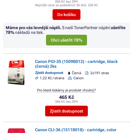
204 Kč bez DPH
Nejnižší cena za posledních 30 dnů:
236 Kč
Do košíku
Máme pro vás levnější náplň.
S naší TonerPartner náplní
ušetříte
78%
nákladů na tisk.
Chci ušetřit 78%
Canon PGI-35 (1509B012) - cartridge, black
(černá) 2ks
Zjistit dostupnost
Černá
2x191 stran
1,22 Kč / strana
Canon
Pro které tiskárny je produkt vhodný?
465 Kč
384 Kč bez DPH
Zjistit dostupnost
Canon CLI-36 (1511B018) - cartridge, color