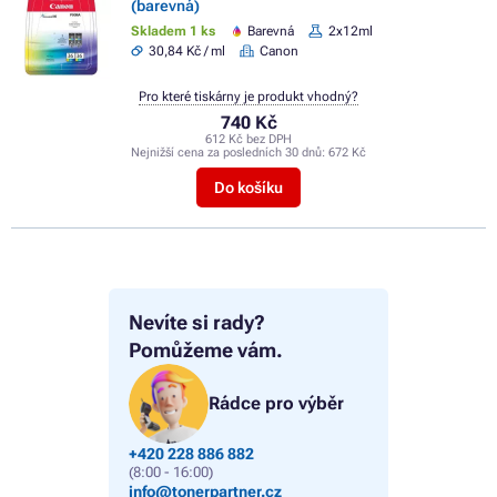
(barevná)
Skladem 1 ks
Barevná
2x12ml
30,84 Kč / ml
Canon
Pro které tiskárny je produkt vhodný?
740 Kč
612 Kč bez DPH
Nejnižší cena za posledních 30 dnů:
672 Kč
Do košíku
Nevíte si rady?
Pomůžeme vám.
Rádce pro výběr
+420 228 886 882
(8:00 - 16:00)
info@tonerpartner.cz