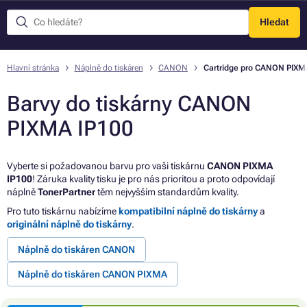
Hledat
Menu
Hlavní stránka
Náplně do tiskáren
CANON
Cartridge pro CANON PIXM
Barvy do tiskárny CANON
PIXMA IP100
Vyberte si požadovanou barvu pro vaši tiskárnu
CANON PIXMA
IP100
! Záruka kvality tisku je pro nás prioritou a proto odpovídají
náplně
TonerPartner
těm nejvyšším standardům kvality.
Pro tuto tiskárnu nabízíme
kompatibilní náplně do tiskárny
a
originální náplně do tiskárny
.
Náplně do tiskáren CANON
Náplně do tiskáren CANON PIXMA