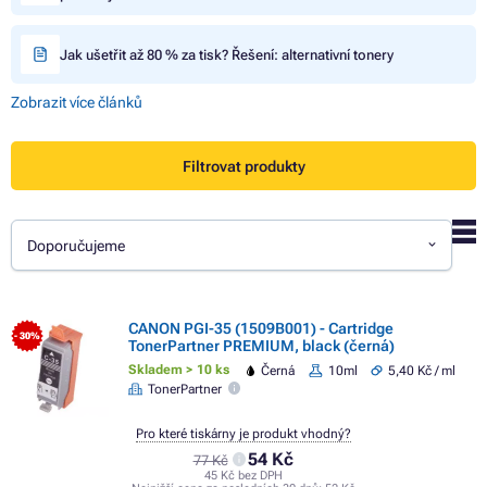
Jak ušetřit až 80 % za tisk? Řešení: alternativní tonery
Zobrazit více článků
Filtrovat produkty
Doporučujeme
CANON PGI-35 (1509B001) - Cartridge
- 30%
TonerPartner PREMIUM, black (černá)
Skladem > 10 ks
Černá
10ml
5,40 Kč / ml
TonerPartner
Pro které tiskárny je produkt vhodný?
54 Kč
77 Kč
45 Kč bez DPH