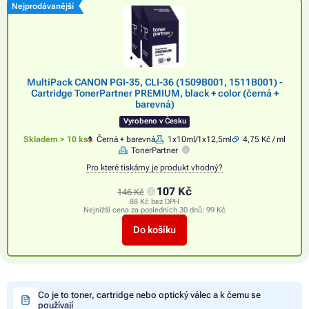
Nejprodávanější
MultiPack CANON PGI-35, CLI-36 (1509B001, 1511B001) -
Cartridge TonerPartner PREMIUM, black + color (černá +
barevná)
Vyrobeno v Česku
Skladem > 10 ks
Černá + barevná
1x10ml/1x12,5ml
4,75 Kč / ml
TonerPartner
Pro které tiskárny je produkt vhodný?
107 Kč
146 Kč
88 Kč bez DPH
Nejnižší cena za posledních 30 dnů:
99 Kč
Do košíku
Co je to toner, cartridge nebo optický válec a k čemu se
používají