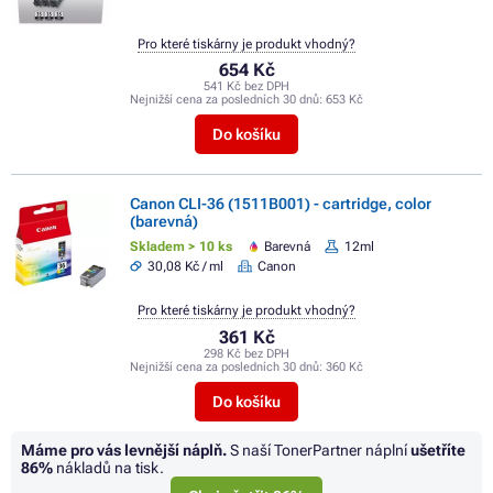
Pro které tiskárny je produkt vhodný?
654 Kč
541 Kč bez DPH
Nejnižší cena za posledních 30 dnů:
653 Kč
Do košíku
Canon CLI-36 (1511B001) - cartridge, color
(barevná)
Skladem > 10 ks
Barevná
12ml
30,08 Kč / ml
Canon
Pro které tiskárny je produkt vhodný?
361 Kč
298 Kč bez DPH
Nejnižší cena za posledních 30 dnů:
360 Kč
Do košíku
Máme pro vás levnější náplň.
S naší TonerPartner náplní
ušetříte
86%
nákladů na tisk.