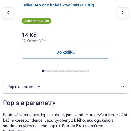
+
Taška B4 x dno hnědá krycí páska 130g
Obá
roz
Skladem > 20 ks
Skl
14 Kč
11
12 Kč bez DPH
9 Kč
Do košíku
Popis a parametry
Popis a parametry
Papírové samolepící dopisní obálky jsou vhodné především k odesílání
běžné korespondence. Jsou vyrobeny z bílého, ekologického a
snadno recyklovatelného papíru. Formát B4 s rozměrem