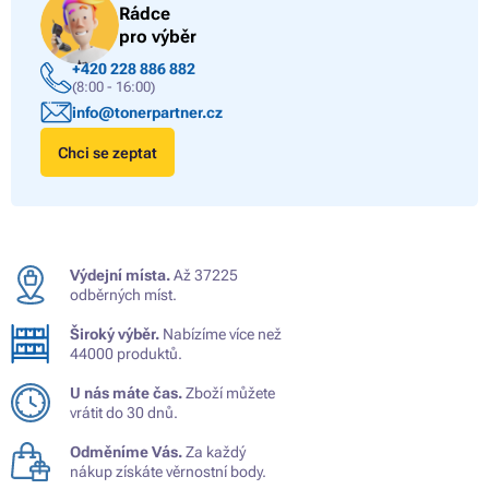
Rádce
pro výběr
+420 228 886 882
(8:00 - 16:00)
info@tonerpartner.cz
Chci se zeptat
Výdejní místa.
Až 37225
odběrných míst.
Široký výběr.
Nabízíme více než
44000 produktů.
U nás máte čas.
Zboží můžete
vrátit do 30 dnů.
Odměníme Vás.
Za každý
nákup získáte věrnostní body.