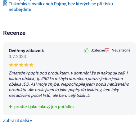
Tiskařský slovník aneb Pojmy, bez kterých se při tisku
neobejdete
Recenze
Ověřený zákazník
Užitečné
Neužitečné
3.7.2023
Zmatečný popis pod produktem, v domnění že si nakupuji celý 1
karton obálek, tj. 250 ks mi byla doručena pouze jedna jediná
obálka :DD. Asi moje chyba. Nepochopila jsem popis nabízeného
produktu. Ale brala jsem to jako papíry do tiskárny, tam taky
nezadávám počet listů, ale beru celý balík :D
produkt jako takový je v pořádku
Zobrazit další »