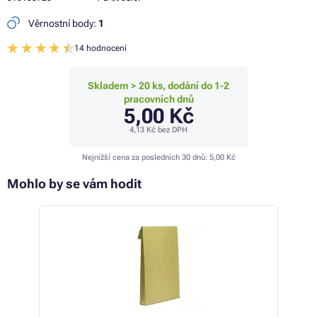
Věrnostní body:
1
14 hodnocení
Skladem > 20 ks, dodání do 1-2
pracovních dnů
5,00 Kč
4,13 Kč
bez DPH
Nejnižší cena za posledních 30 dnů:
5,00 Kč
Mohlo by se vám hodit
 27%