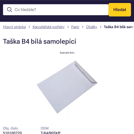
Hledat
Menu
Hlavní stránka
Kancelářské potřeby
Papír
Obálky
Taška B4 bílá sam
Taška B4 bílá samolepící
ilustrační foto
Obj. číslo
OEM
510100720
T-B4/90SX/P