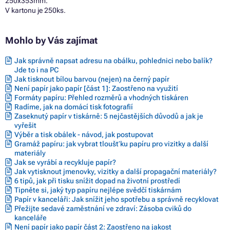
250x353mm.
V kartonu je 250ks.
Mohlo by Vás zajímat
Jak správně napsat adresu na obálku, pohlednici nebo balík?
Jde to i na PC
Jak tisknout bílou barvou (nejen) na černý papír
Není papír jako papír [část 1]: Zaostřeno na využití
Formáty papíru: Přehled rozměrů a vhodných tiskáren
Radíme, jak na domácí tisk fotografií
Zaseknutý papír v tiskárně: 5 nejčastějších důvodů a jak je
vyřešit
Výběr a tisk obálek - návod, jak postupovat
Gramáž papíru: jak vybrat tloušťku papíru pro vizitky a další
materiály
Jak se vyrábí a recykluje papír?
Jak vytisknout jmenovky, vizitky a další propagační materiály?
6 tipů, jak při tisku snížit dopad na životní prostředí
Tipněte si, jaký typ papíru nejlépe svědčí tiskárnám
Papír v kanceláři: Jak snížit jeho spotřebu a správně recyklovat
Přežijte sedavé zaměstnání ve zdraví: Zásoba cviků do
kanceláře
Není papír jako papír část 2: Zaostřeno na jakost