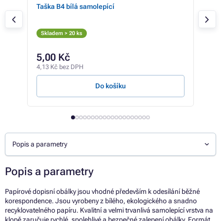
Taška B4 bílá samolepící
Taš
Skladem > 20 ks
Skl
5,00 Kč
14
4,13 Kč bez DPH
12 K
Do košíku
Popis a parametry
Popis a parametry
Papírové dopisní obálky jsou vhodné především k odesílání běžné
korespondence. Jsou vyrobeny z bílého, ekologického a snadno
recyklovatelného papíru. Kvalitní a velmi trvanlivá samolepící vrstva na
klopě zaručuje rychlé, spolehlivé a bezpečné zalepení obálky. Formát