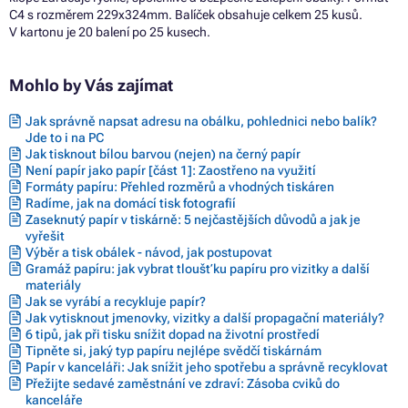
C4 s rozměrem 229x324mm. Balíček obsahuje celkem 25 kusů.
V kartonu je 20 balení po 25 kusech.
Mohlo by Vás zajímat
Jak správně napsat adresu na obálku, pohlednici nebo balík?
Jde to i na PC
Jak tisknout bílou barvou (nejen) na černý papír
Není papír jako papír [část 1]: Zaostřeno na využití
Formáty papíru: Přehled rozměrů a vhodných tiskáren
Radíme, jak na domácí tisk fotografií
Zaseknutý papír v tiskárně: 5 nejčastějších důvodů a jak je
vyřešit
Výběr a tisk obálek - návod, jak postupovat
Gramáž papíru: jak vybrat tloušťku papíru pro vizitky a další
materiály
Jak se vyrábí a recykluje papír?
Jak vytisknout jmenovky, vizitky a další propagační materiály?
6 tipů, jak při tisku snížit dopad na životní prostředí
Tipněte si, jaký typ papíru nejlépe svědčí tiskárnám
Papír v kanceláři: Jak snížit jeho spotřebu a správně recyklovat
Přežijte sedavé zaměstnání ve zdraví: Zásoba cviků do
kanceláře