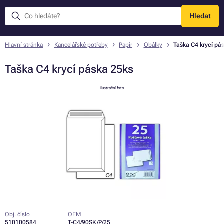
Hledat
Menu
Hlavní stránka
Kancelářské potřeby
Papír
Obálky
Taška C4 krycí pá
Taška C4 krycí páska 25ks
ilustrační foto
Obj. číslo
OEM
510100584
T-C4/90SK/P/25