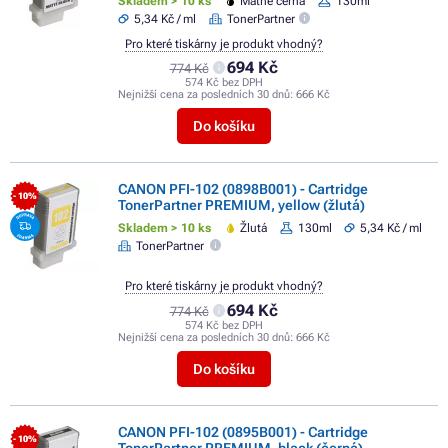
Skladem > 10 ks
Matně černá
130ml
5,34 Kč / ml
TonerPartner
Pro které tiskárny je produkt vhodný?
694 Kč
774 Kč
574 Kč bez DPH
Nejnižší cena za posledních 30 dnů:
666 Kč
Do košíku
CANON PFI-102 (0898B001) - Cartridge
- 10%
TonerPartner PREMIUM, yellow (žlutá)
Skladem > 10 ks
Žlutá
130ml
5,34 Kč / ml
TonerPartner
Pro které tiskárny je produkt vhodný?
694 Kč
774 Kč
574 Kč bez DPH
Nejnižší cena za posledních 30 dnů:
666 Kč
Do košíku
CANON PFI-102 (0895B001) - Cartridge
- 10%
TonerPartner PREMIUM, black (černá)