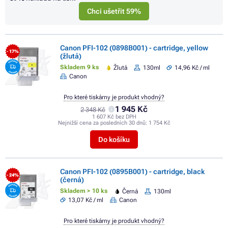
Chci ušetřit 59%
Canon PFI-102 (0898B001) - cartridge, yellow
- 17%
(žlutá)
Skladem 9 ks
Žlutá
130ml
14,96 Kč / ml
Canon
Pro které tiskárny je produkt vhodný?
1 945 Kč
2 348 Kč
1 607 Kč bez DPH
Nejnižší cena za posledních 30 dnů:
1 754 Kč
Do košíku
Canon PFI-102 (0895B001) - cartridge, black
- 24%
(černá)
Skladem > 10 ks
Černá
130ml
13,07 Kč / ml
Canon
Pro které tiskárny je produkt vhodný?