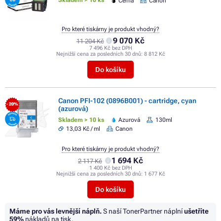
Skladem > 10 ks
Černá
Canon
Pro které tiskárny je produkt vhodný?
9 070 Kč
11 204 Kč
7 496 Kč bez DPH
Nejnižší cena za posledních 30 dnů:
8 812 Kč
Do košíku
Canon PFI-102 (0896B001) - cartridge, cyan
- 20%
(azurová)
Skladem > 10 ks
Azurová
130ml
13,03 Kč / ml
Canon
Pro které tiskárny je produkt vhodný?
1 694 Kč
2 117 Kč
1 400 Kč bez DPH
Nejnižší cena za posledních 30 dnů:
1 677 Kč
Do košíku
Máme pro vás levnější náplň.
S naší TonerPartner náplní
ušetříte
59%
nákladů na tisk.