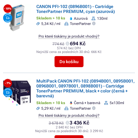
CANON PFI-102 (0896B001) - Cartridge
- 10%
TonerPartner PREMIUM, cyan (azurová)
Skladem > 10 ks
Azurová
130ml
5,34 Kč / ml
TonerPartner
Pro které tiskárny je produkt vhodný?
694 Kč
774 Kč
574 Kč bez DPH
Nejnižší cena za posledních 30 dnů:
666 Kč
Do košíku
MultiPack CANON PFI-102 (0894B001, 0895B001,
- 7%
0896B001, 0897B001, 0898B001) - Cartridge
TonerPartner PREMIUM, black + color (černá +
barevná)
Skladem > 10 ks
Černá + barevná
5x130ml
5,29 Kč / ml
TonerPartner
Pro které tiskárny je produkt vhodný?
3 436 Kč
3 678 Kč
2 840 Kč bez DPH
Nejnižší cena za posledních 30 dnů:
3 299 Kč