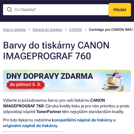
Hledat
Menu
Hlavní stránka
Náplně do tiskáren
CANON
Cartridge pro CANON IMA
Barvy do tiskárny CANON
IMAGEPROGRAF 760
Vyberte si požadovanou barvu pro vaši tiskárnu
CANON
IMAGEPROGRAF 760
! Záruka kvality tisku je pro nás prioritou a proto
odpovídají náplně
TonerPartner
těm nejvyšším standardům kvality.
Pro tuto tiskárnu nabízíme
kompatibilní náplně do tiskárny
a
originální náplně do tiskárny
.