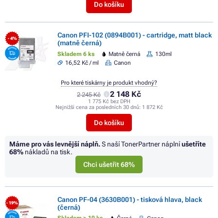
Do košíku
Canon PFI-102 (0894B001) - cartridge, matt black
- 4%
(matně černá)
Skladem 6 ks
Matně černá
130ml
16,52 Kč / ml
Canon
Pro které tiskárny je produkt vhodný?
2 148 Kč
2 245 Kč
1 775 Kč bez DPH
Nejnižší cena za posledních 30 dnů:
1 872 Kč
Do košíku
Máme pro vás levnější náplň.
S naší TonerPartner náplní
ušetříte
68%
nákladů na tisk.
Chci ušetřit 68%
Canon PF-04 (3630B001) - tisková hlava, black
- 19%
(černá)