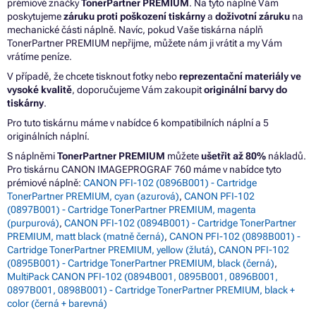
prémiové značky
TonerPartner PREMIUM
. Na tyto náplně Vám
poskytujeme
záruku proti poškození tiskárny
a
doživotní záruku
na
mechanické části náplně. Navíc, pokud Vaše tiskárna náplň
TonerPartner PREMIUM nepřijme, můžete nám ji vrátit a my Vám
vrátíme peníze.
V případě, že chcete tisknout fotky nebo
reprezentační materiály ve
vysoké kvalitě
, doporučujeme Vám zakoupit
originální barvy do
tiskárny
.
Pro tuto tiskárnu máme v nabídce 6 kompatibilních náplní a 5
originálních náplní.
S náplněmi
TonerPartner PREMIUM
můžete
ušetřit až 80%
nákladů.
Pro tiskárnu CANON IMAGEPROGRAF 760 máme v nabídce tyto
prémiové náplně:
CANON PFI-102 (0896B001) - Cartridge
TonerPartner PREMIUM, cyan (azurová)
,
CANON PFI-102
(0897B001) - Cartridge TonerPartner PREMIUM, magenta
(purpurová)
,
CANON PFI-102 (0894B001) - Cartridge TonerPartner
PREMIUM, matt black (matně černá)
,
CANON PFI-102 (0898B001) -
Cartridge TonerPartner PREMIUM, yellow (žlutá)
,
CANON PFI-102
(0895B001) - Cartridge TonerPartner PREMIUM, black (černá)
,
MultiPack CANON PFI-102 (0894B001, 0895B001, 0896B001,
0897B001, 0898B001) - Cartridge TonerPartner PREMIUM, black +
color (černá + barevná)