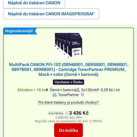
Náplně do tiskáren CANON
Náplně do tiskáren CANON IMAGEPROGRAF
Nejprodávanější
MultiPack CANON PFI-102 (0894B001, 0895B001, 0896B001,
0897B001, 0898B001) - Cartridge TonerPartner PREMIUM,
black + color (černá + barevná)
Vyrobeno v Česku
Skladem > 10 ks
Černá + barevná
5x130ml
5,29 Kč / ml
TonerPartner
Pro které tiskárny je produkt vhodný?
3 436 Kč
3 678 Kč
2 840 Kč bez DPH
Nejnižší cena za posledních 30 dnů:
3 299 Kč
Do košíku