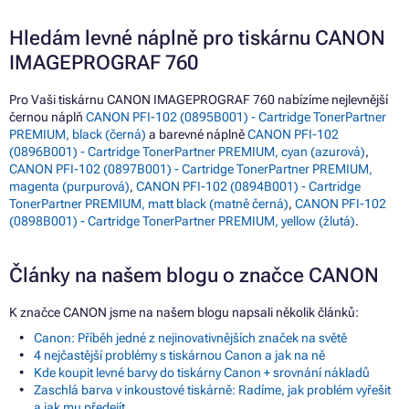
Hledám levné náplně pro tiskárnu CANON
IMAGEPROGRAF 760
Pro Vaši tiskárnu CANON IMAGEPROGRAF 760 nabízíme nejlevnější
černou náplň
CANON PFI-102 (0895B001) - Cartridge TonerPartner
PREMIUM, black (černá)
a barevné náplně
CANON PFI-102
(0896B001) - Cartridge TonerPartner PREMIUM, cyan (azurová)
,
CANON PFI-102 (0897B001) - Cartridge TonerPartner PREMIUM,
magenta (purpurová)
,
CANON PFI-102 (0894B001) - Cartridge
TonerPartner PREMIUM, matt black (matně černá)
,
CANON PFI-102
(0898B001) - Cartridge TonerPartner PREMIUM, yellow (žlutá)
.
Články na našem blogu o značce CANON
K značce CANON jsme na našem blogu napsali několik článků:
Canon: Příběh jedné z nejinovativnějších značek na světě
4 nejčastější problémy s tiskárnou Canon a jak na ně
Kde koupit levné barvy do tiskárny Canon + srovnání nákladů
Zaschlá barva v inkoustové tiskárně: Radíme, jak problém vyřešit
a jak mu předejít