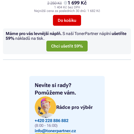
1 699 Kč
2 250 Kč
1 404 Kč bez DPH
Nejnižší cena za posledních 30 dnů:
1 682 Kč
Do košíku
Máme pro vás levnější náplň.
S naší TonerPartner náplní
ušetříte
59%
nákladů na tisk.
Chci ušetřit 59%
Nevíte si rady?
Pomůžeme vám.
Rádce pro výběr
+420 228 886 882
(8:00 - 16:00)
info@tonerpartner.cz