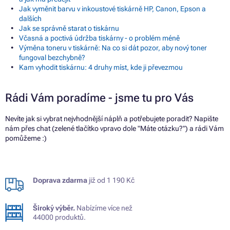
Jak vyměnit barvu v inkoustové tiskárně HP, Canon, Epson a
dalších
Jak se správně starat o tiskárnu
Včasná a poctivá údržba tiskárny - o problém méně
Výměna toneru v tiskárně: Na co si dát pozor, aby nový toner
fungoval bezchybně?
Kam vyhodit tiskárnu: 4 druhy míst, kde ji převezmou
Rádi Vám poradíme - jsme tu pro Vás
Nevíte jak si vybrat nejvhodnější náplň a potřebujete poradit? Napište
nám přes chat (zelené tlačítko vpravo dole "Máte otázku?") a rádi Vám
pomůžeme :)
Doprava zdarma
již od 1 190 Kč
Široký výběr.
Nabízíme více než
44000 produktů.