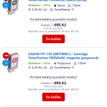
Skladem > 10 ks
Černá
130ml
5,35 Kč / ml
TonerPartner
Pro které tiskárny je produkt vhodný?
695 Kč
774 Kč
574 Kč bez DPH
Nejnižší cena za posledních 30 dnů:
667 Kč
Do košíku
CANON PFI-102 (0897B001) - Cartridge
- 10%
TonerPartner PREMIUM, magenta (purpurová)
Skladem > 10 ks
Purpurová
130ml
5,34 Kč / ml
TonerPartner
Pro které tiskárny je produkt vhodný?
694 Kč
774 Kč
574 Kč bez DPH
Nejnižší cena za posledních 30 dnů:
666 Kč
Do košíku