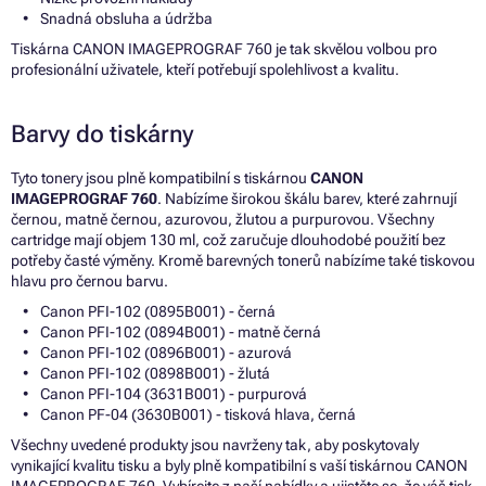
Snadná obsluha a údržba
Tiskárna CANON IMAGEPROGRAF 760 je tak skvělou volbou pro
profesionální uživatele, kteří potřebují spolehlivost a kvalitu.
Barvy do tiskárny
Tyto tonery jsou plně kompatibilní s tiskárnou
CANON
IMAGEPROGRAF 760
. Nabízíme širokou škálu barev, které zahrnují
černou, matně černou, azurovou, žlutou a purpurovou. Všechny
cartridge mají objem 130 ml, což zaručuje dlouhodobé použití bez
potřeby časté výměny. Kromě barevných tonerů nabízíme také tiskovou
hlavu pro černou barvu.
Canon PFI-102 (0895B001) - černá
Canon PFI-102 (0894B001) - matně černá
Canon PFI-102 (0896B001) - azurová
Canon PFI-102 (0898B001) - žlutá
Canon PFI-104 (3631B001) - purpurová
Canon PF-04 (3630B001) - tisková hlava, černá
Všechny uvedené produkty jsou navrženy tak, aby poskytovaly
vynikající kvalitu tisku a byly plně kompatibilní s vaší tiskárnou CANON