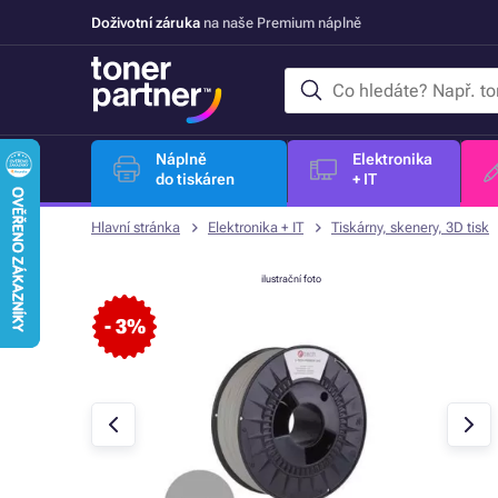
Doživotní záruka
na naše Premium náplně
Náplně
Elektronika
do tiskáren
+ IT
Hlavní stránka
Elektronika + IT
Tiskárny, skenery, 3D tisk
ilustrační foto
- 3%