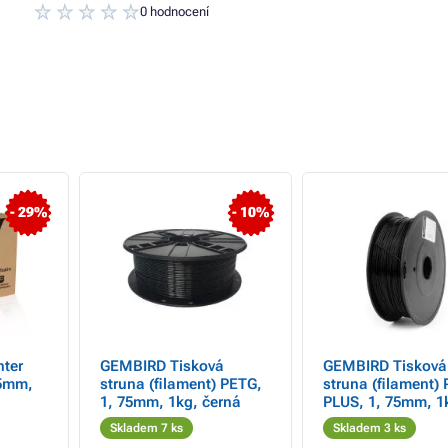
0 hodnocení
- 29%
- 10%
ter
GEMBIRD Tisková
GEMBIRD Tisková
85mm,
struna (filament) PETG,
struna (filament)
1, 75mm, 1kg, černá
PLUS, 1, 75mm, 1
černá
Skladem 7 ks
Skladem 3 ks