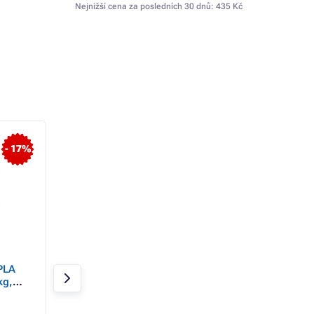
Nejnižší cena za posledních 30 dnů:
435 Kč
- 17%
- 17%
GEMBIRD Tisková
GEMBIRD Tisková
 PLA
struna (filament) PLA
struna (filament) 
kg,
PLUS, 1, 75mm, 1kg,
1, 75mm, 1kg, čer
zlatá metalická
Skladem 2 ks
Skladem 2 ks