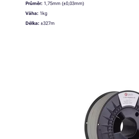
Průměr:
1,75mm (±0,03mm)
Váha:
1kg
Délka:
±327m