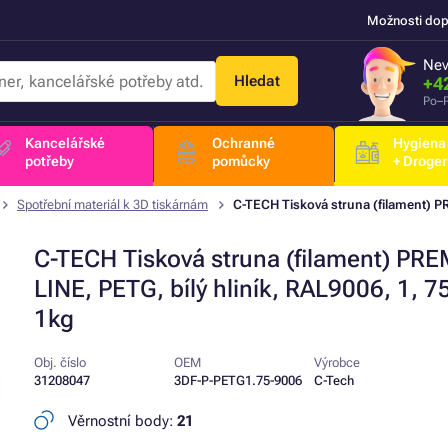
Možnosti dop
Nev
Hledat
+4
Po–P
Kancelářské
Ochranné
Hygiena
potřeby
pomůcky
+ Droger
Spotřební materiál k 3D tiskárnám
C-TECH Tisková struna (filament) P
C-TECH Tisková struna (filament) PR
LINE, PETG, bílý hliník, RAL9006, 1, 
1kg
Obj. číslo
OEM
Výrobce
31208047
3DF-P-PETG1.75-9006
C-Tech
Věrnostní body:
21