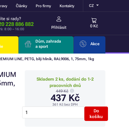
CZ
ravy
Články
Pro firmy
Kontakty
íte si rady?
20 228 886 882
0 Kč
Přihlásit
á: 8:00 – 16:00
Dům, zahrada
Akce
ie
a sport
REMIUM LINE, PETG, bílý hliník, RAL9006, 1, 75mm, 1kg
EMIUM
Skladem 2 ks, dodání do 1-2
75mm,
pracovních dnů
449 Kč
437 Kč
361 Kč
bez DPH
Do
košíku