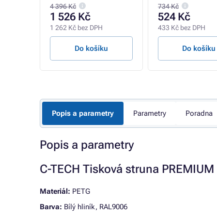
4 396 Kč
734 Kč
1 526 Kč
524 Kč
1 262 Kč bez DPH
433 Kč bez DPH
u
Do košíku
Do košíku
Popis a parametry
Parametry
Poradna
Popis a parametry
C-TECH Tisková struna PREMIUM
Materiál:
PETG
Barva:
Bílý hliník, RAL9006