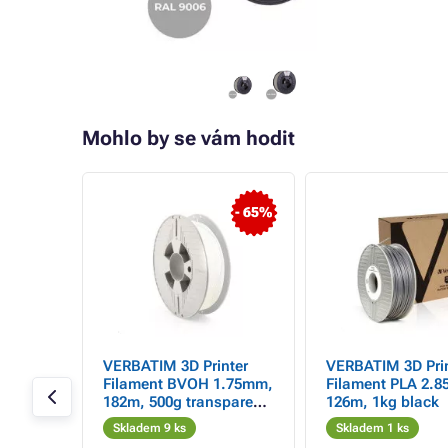
Mohlo by se vám hodit
- 11%
- 65%
nt PLA
VERBATIM 3D Printer
VERBATIM 3D Prin
500g,
Filament BVOH 1.75mm,
Filament PLA 2.
182m, 500g transparent
126m, 1kg black
natural (55901)
Skladem 9 ks
Skladem 1 ks