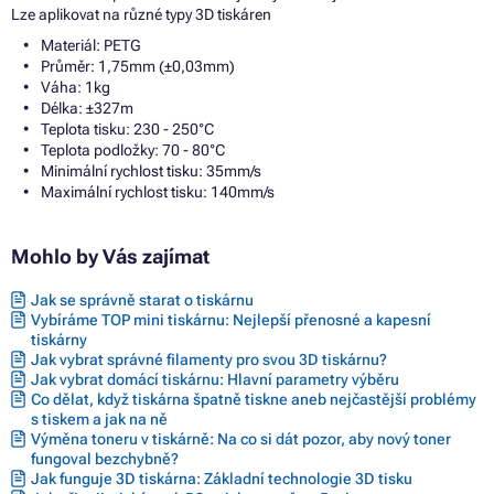
Lze aplikovat na různé typy 3D tiskáren
Materiál: PETG
Průměr: 1,75mm (±0,03mm)
Váha: 1kg
Délka: ±327m
Teplota tisku: 230 - 250°C
Teplota podložky: 70 - 80°C
Minimální rychlost tisku: 35mm/s
Maximální rychlost tisku: 140mm/s
Mohlo by Vás zajímat
Jak se správně starat o tiskárnu
Vybíráme TOP mini tiskárnu: Nejlepší přenosné a kapesní
tiskárny
Jak vybrat správné filamenty pro svou 3D tiskárnu?
Jak vybrat domácí tiskárnu: Hlavní parametry výběru
Co dělat, když tiskárna špatně tiskne aneb nejčastější problémy
s tiskem a jak na ně
Výměna toneru v tiskárně: Na co si dát pozor, aby nový toner
fungoval bezchybně?
Jak funguje 3D tiskárna: Základní technologie 3D tisku