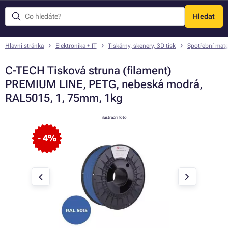
Hledat
Menu
Hlavní stránka
Elektronika + IT
Tiskárny, skenery, 3D tisk
Spotřební mate
C-TECH Tisková struna (filament)
PREMIUM LINE, PETG, nebeská modrá,
RAL5015, 1, 75mm, 1kg
ilustrační foto
- 4%