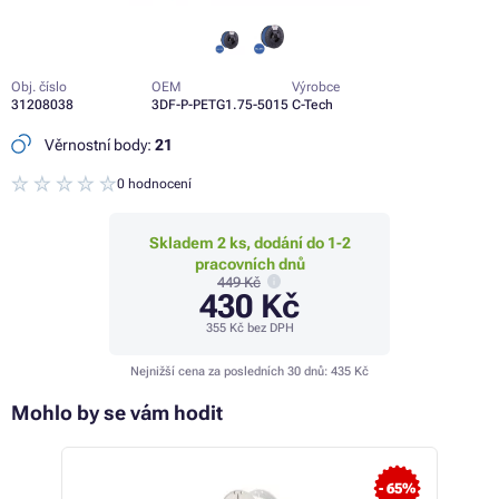
Obj. číslo
OEM
Výrobce
31208038
3DF-P-PETG1.75-5015
C-Tech
Věrnostní body:
21
0 hodnocení
Skladem 2 ks, dodání do 1-2
pracovních dnů
449 Kč
430 Kč
355 Kč
bez DPH
Nejnižší cena za posledních 30 dnů:
435 Kč
Mohlo by se vám hodit
- 9%
- 65%