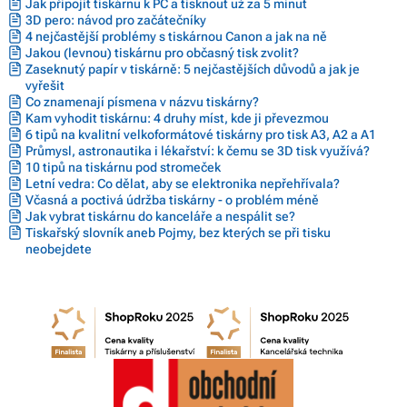
Jak připojit tiskárnu k PC a tisknout už za 5 minut
3D pero: návod pro začátečníky
4 nejčastější problémy s tiskárnou Canon a jak na ně
Jakou (levnou) tiskárnu pro občasný tisk zvolit?
Zaseknutý papír v tiskárně: 5 nejčastějších důvodů a jak je
vyřešit
Co znamenají písmena v názvu tiskárny?
Kam vyhodit tiskárnu: 4 druhy míst, kde ji převezmou
6 tipů na kvalitní velkoformátové tiskárny pro tisk A3, A2 a A1
Průmysl, astronautika i lékařství: k čemu se 3D tisk využívá?
10 tipů na tiskárnu pod stromeček
Letní vedra: Co dělat, aby se elektronika nepřehřívala?
Včasná a poctivá údržba tiskárny - o problém méně
Jak vybrat tiskárnu do kanceláře a nespálit se?
Tiskařský slovník aneb Pojmy, bez kterých se při tisku
neobejdete