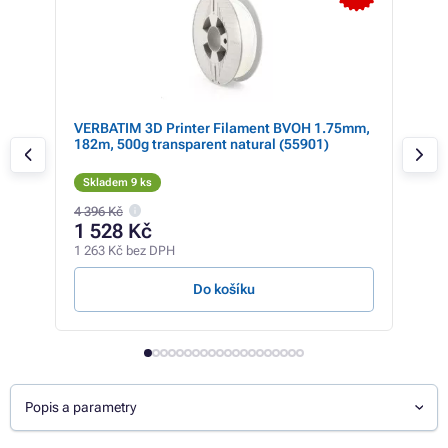
VERBATIM 3D Printer Filament BVOH 1.75mm,
VER
31,
182m, 500g transparent natural (55901)
126
Skladem 9 ks
Sk
4 396 Kč
736 
1 528 Kč
51
1 263 Kč bez DPH
428 
Do košíku
Popis a parametry