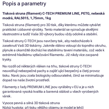
Popis a parametry
Tisková struna (filament) C-TECH PREMIUM LINE, PETG, nebeská
modrá, RAL5015, 1,75mm, 1kg
Tisková struna (filament) pro 3D tisk, díky kterému můžete vytvářet
praktické i zábavné výrobky. Tento materiál se vyznačuje skvělými
vlastnostmi a tudíž Vaše 3D výtvory budou vždy odolné a stabilní.
Tiskové struny C-TECH jsou navrženy tak, aby nedocházelo k
zaseknutí Vaší 3D tiskárny. Jakmile vlákno vstoupí do topného okruhu,
plynule a okamžitě dochází ke stabilnímu tavení materiálu, což vede k
extrémně hladkému vytlačování filamentu. Již nikdy více zacpané
trysky.
Na rozdíl od některých vláken na trhu, tiskové struny C-TECH
neuvolňují nebezpečné pachy a zajišťující bezpečný a čistý provoz
tisku. Navíc jsou zcela biologicky odbouratelné, čímž se minimalizuje
dopad na naše životní prostředí.
Filamenty z řady PREMIUM LINE jsou vyráběny v EU a je u nich
garantovaná vysoká kvalita a barevná stálost u všech vyrobených
várek.
Vysoce pevná a silná 3D tisková struna
Nízká hustota: při tisku většího objemu je model je lehčí