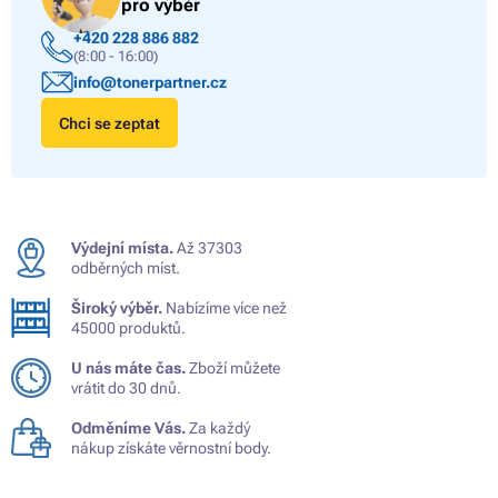
pro výběr
+420 228 886 882
(8:00 - 16:00)
info@tonerpartner.cz
Chci se zeptat
Výdejní místa.
Až 37303
odběrných míst.
Široký výběr.
Nabízíme více než
45000 produktů.
U nás máte čas.
Zboží můžete
vrátit do 30 dnů.
Odměníme Vás.
Za každý
nákup získáte věrnostní body.