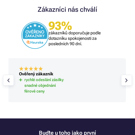
Zákazníci nás chválí
93%
zákazníků doporučuje podle
dotazníku spokojenosti za
posledních 90 dní.
Ověřený zákazník
rychlé odeslání zásilky
snadné objednání
férové ceny
Buďte u toho jako první