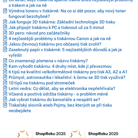
s tiskem a jak na ně
Výměna toneru v tiskárně: Na co si dát pozor, aby nový toner
fungoval bezchybně?
Jak funguje 3D tiskárna: Základní technologie 3D tisku
Jak připojit tiskárnu k PC a tisknout už za 5 minut
3D pero: návod pro začátečníky
4 nejčastější problémy s tiskárnou Canon a jak na ně
Jakou (levnou) tiskárnu pro občasný tisk zvolit?
Zaseknutý papír v tiskárně: 5 nejčastějších důvodů a jak je
vyřešit
Co znamenají písmena v názvu tiskárny?
Kam vyhodit tiskárnu: 4 druhy míst, kde ji převezmou
6 tipů na kvalitní velkoformátové tiskárny pro tisk A3, A2 a A1
Průmysl, astronautika i lékařství: k čemu se 3D tisk využívá?
10 tipů na tiskárnu pod stromeček
Letní vedra: Co dělat, aby se elektronika nepřehřívala?
Včasná a poctivá údržba tiskárny - o problém méně
Jak vybrat tiskárnu do kanceláře a nespálit se?
Tiskařský slovník aneb Pojmy, bez kterých se při tisku
neobejdete