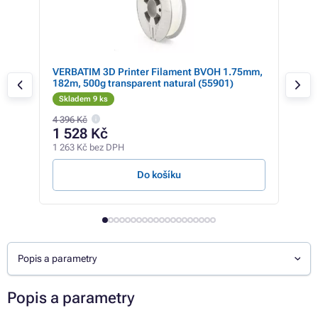
+
VERBATIM 3D Printer Filament BVOH 1.75mm,
VER
182m, 500g transparent natural (55901)
126
Skladem 9 ks
Sk
4 396 Kč
734 
1 528 Kč
52
1 263 Kč bez DPH
431 
Do košíku
Popis a parametry
Popis a parametry