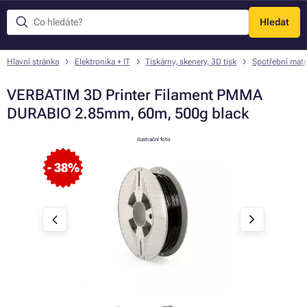
Hledat
Menu
Hlavní stránka
Elektronika + IT
Tiskárny, skenery, 3D tisk
Spotřební mate
VERBATIM 3D Printer Filament PMMA
DURABIO 2.85mm, 60m, 500g black
ilustrační foto
- 38%