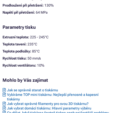
Prodloužení při přetržení:
130%
Napětí při přetržení:
64 MPa
Parametry tisku
Extruzní teplota:
225 - 245°C
Teplota tavení:
235°C
Teplota podložky:
85°C
Rychlost tisku:
50 mm/s
Rychlost ventilátoru:
10%
Mohlo by Vás zajímat
Jak se správně starat o tiskárnu
Vybíráme TOP mini tiskárnu: Nejlepší přenosné a kapesní
tiskárny
Jak vybrat správné filamenty pro svou 3D tiskárnu?
Jak vybrat domácí tiskárnu: Hlavní parametry výběru
Co dělat, když tiskárna špatně tiskne aneb nejčastější problémy