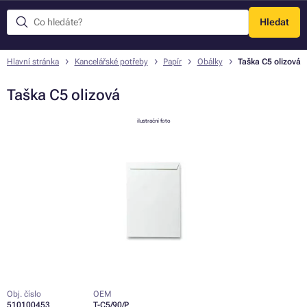
Hledat
Menu
Hlavní stránka
Kancelářské potřeby
Papír
Obálky
Taška C5 olizová
Taška C5 olizová
ilustrační foto
Obj. číslo
OEM
510100453
T-C5/90/P