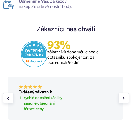
Odměníme Vás.
Za každý
nákup získáte věrnostní body.
Zákazníci nás chválí
93%
zákazníků doporučuje podle
dotazníku spokojenosti za
posledních 90 dní.
Ověřený zákazník
rychlé odeslání zásilky
snadné objednání
férové ceny