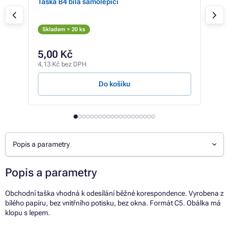
Taška B4 bílá samolepící
Taš
Skladem > 20 ks
Skl
5,00 Kč
14
4,13 Kč bez DPH
12 K
Do košíku
Popis a parametry
Popis a parametry
Obchodní taška vhodná k odesílání běžné korespondence. Vyrobena z
bílého papíru, bez vnitřního potisku, bez okna. Formát C5. Obálka má
klopu s lepem.