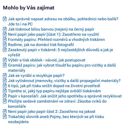
Mohlo by Vás zajímat
Jak správně napsat adresu na obálku, pohlednici nebo balík?
Jde to i na PC
Jak tisknout bílou barvou (nejen) na černý papír
Není papír jako papír [část 1]: Zaostřeno na využití
Formáty papíru: Přehled rozměrů a vhodných tiskáren
Radíme, jak na domácí tisk fotografií
Zaseknutý papír v tiskárně: 5 nejčastějších důvodů a jak je
vyřešit
Výběr a tisk obálek - návod, jak postupovat
Gramáž papíru: jak vybrat tloušťku papíru pro vizitky a další
materiály
Jak se vyrábí a recykluje papír?
Jak vytisknout jmenovky, vizitky a další propagační materiály?
6 tipů, jak při tisku snížit dopad na životní prostředí
Tipněte si, jaký typ papíru nejlépe svědčí tiskárnám
Papír v kanceláři: Jak snížit jeho spotřebu a správně recyklovat
Přežijte sedavé zaměstnání ve zdraví: Zásoba cviků do
kanceláře
Není papír jako papír část 2: Zaostřeno na jakost
Tiskařský slovník aneb Pojmy, bez kterých se při tisku
neobejdete