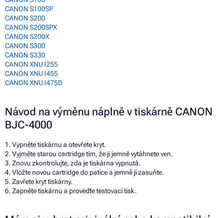
CANON S100SP
CANON S200
CANON S200SPX
CANON S200X
CANON S300
CANON S330
CANON XNU I255
CANON XNU I455
CANON XNU I475D
Návod na výměnu náplně v tiskárně CANON
BJC-4000
1. Vypněte tiskárnu a otevřete kryt.
2. Vyjměte starou cartridge tím, že ji jemně vytáhnete ven.
3. Znovu zkontrolujte, zda je tiskárna vypnutá.
4. Vložte novou cartridge do patice a jemně ji zasuňte.
5. Zavřete kryt tiskárny.
6. Zapněte tiskárnu a proveďte testovací tisk.