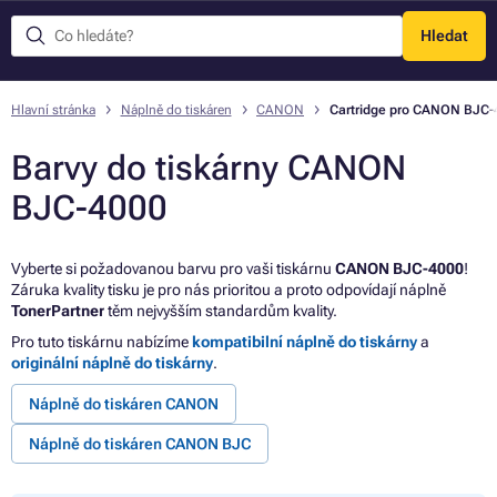
Hledat
Menu
Hlavní stránka
Náplně do tiskáren
CANON
Cartridge pro CANON BJC-
Barvy do tiskárny CANON
BJC-4000
Vyberte si požadovanou barvu pro vaši tiskárnu
CANON BJC-4000
!
Záruka kvality tisku je pro nás prioritou a proto odpovídají náplně
TonerPartner
těm nejvyšším standardům kvality.
Pro tuto tiskárnu nabízíme
kompatibilní náplně do tiskárny
a
originální náplně do tiskárny
.
Náplně do tiskáren CANON
Náplně do tiskáren CANON BJC