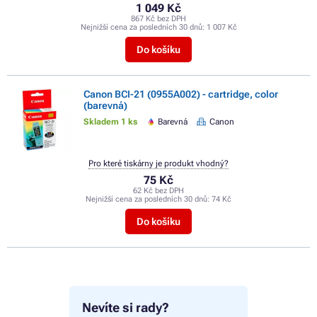
1 049 Kč
867 Kč bez DPH
Nejnižší cena za posledních 30 dnů:
1 007 Kč
Do košíku
Canon BCI-21 (0955A002) - cartridge, color
(barevná)
Skladem 1 ks
Barevná
Canon
Pro které tiskárny je produkt vhodný?
75 Kč
62 Kč bez DPH
Nejnižší cena za posledních 30 dnů:
74 Kč
Do košíku
Nevíte si rady?