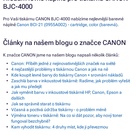
BJC-4000
Pro Vaši tiskárnu CANON BJC-4000 nabízíme nejlevnější barevné
náplně
Canon BCI-21 (0955A002) - cartridge, color (barevná)
.
Články na našem blogu o značce CANON
K značce CANON jsme na našem blogu napsali několik článků:
Canon: Příběh jedné z nejinovativnějších značek na světě
4 nejčastější problémy s tiskárnou Canon a jak na ně
Kde koupit levné barvy do tiskárny Canon + srovnání nákladů
Zaschlá barva v inkoustové tiskárně: Radíme, jak problém vyřešit
a jak mu předejít
Jak vyměnit barvu v inkoustové tiskárně HP, Canon, Epson a
dalších
Jak se správně starat o tiskárnu
Včasná a poctivá údržba tiskárny - o problém méně
Výměna toneru v tiskárně: Na co si dát pozor, aby nový toner
fungoval bezchybně?
Kam vyhodit tiskárnu: 4 druhy míst, kde ji převezmou