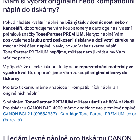
Mám si vybrat originální nebo kompatibilní
náplň do tiskárny?
Pokud hledáte kvalitní náplně na
běžný tisk v domácnosti nebo v
kanceláři
, doporučujeme Vám koupit tonery a cartridge naší vlastní
prémiové značky
TonerPartner PREMIUM
. Na tyto náplně Vám
poskytujeme
záruku proti poškození tiskárny
a
doživotní záruku
na
mechanické části náplně. Navíc, pokud Vaše tiskárna náplň
TonerPartner PREMIUM nepřijme, můžete nám ji vrátit a my Vám
vrátíme peníze.
V případě, že chcete tisknout fotky nebo
reprezentační materiály ve
vysoké kvalitě
, doporučujeme Vám zakoupit
originální barvy do
tiskárny
.
Pro tuto tiskárnu máme v nabídce 1 kompatibilních náplní a 1
originálních náplní.
S náplněmi
TonerPartner PREMIUM
můžete
ušetřit až 80%
nákladů.
Pro tiskárnu CANON BJC-4000 máme v nabídce tyto prémiové náplně:
CANON BCI-21 (0955A357) - Cartridge TonerPartner PREMIUM, color
(barevná)
Hledám levné náplně pro tiskárnu CANON