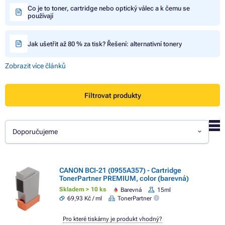
Co je to toner, cartridge nebo optický válec a k čemu se
používají
Jak ušetřit až 80 % za tisk? Řešení: alternativní tonery
Zobrazit více článků
Filtrovat produkty
Doporučujeme
CANON BCI-21 (0955A357) - Cartridge
TonerPartner PREMIUM, color (barevná)
Skladem > 10 ks
Barevná
15ml
69,93 Kč / ml
TonerPartner
Pro které tiskárny je produkt vhodný?