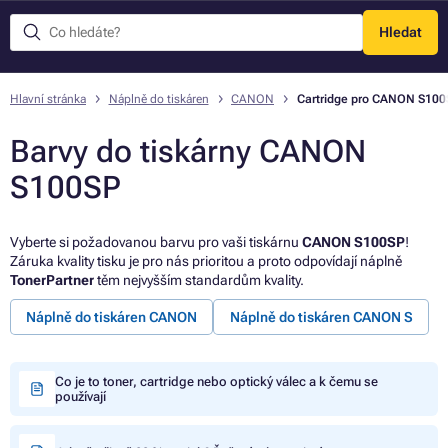
Hledat
Menu
Hlavní stránka
Náplně do tiskáren
CANON
Cartridge pro CANON S100
Barvy do tiskárny CANON
S100SP
Vyberte si požadovanou barvu pro vaši tiskárnu
CANON S100SP
!
Záruka kvality tisku je pro nás prioritou a proto odpovídají náplně
TonerPartner
těm nejvyšším standardům kvality.
Náplně do tiskáren CANON
Náplně do tiskáren CANON S
Co je to toner, cartridge nebo optický válec a k čemu se
používají