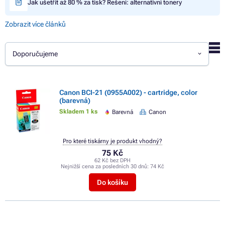
Jak ušetřit až 80 % za tisk? Řešení: alternativní tonery
Zobrazit více článků
Doporučujeme
Canon BCI-21 (0955A002) - cartridge, color
(barevná)
Skladem 1 ks
Barevná
Canon
Pro které tiskárny je produkt vhodný?
75 Kč
62 Kč bez DPH
Nejnižší cena za posledních 30 dnů:
74 Kč
Do košíku