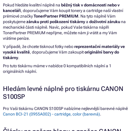
Pokud hledáte kvalitní náplně na
běžný tisk v domácnosti nebo v
kanceláři
, doporučujeme Vám koupit tonery a cartridge naší vlastní
prémiové značky
TonerPartner PREMIUM
. Na tyto náplně Vám
poskytujeme
záruku proti poškození tiskárny
a
doživotní záruku
na
mechanické části náplně. Navíc, pokud Vaše tiskárna náplň
TonerPartner PREMIUM nepřijme, můžete nám ji vrátit a my Vám
vrátíme peníze.
V případě, že chcete tisknout fotky nebo
reprezentační materiály ve
vysoké kvalitě
, doporučujeme Vám zakoupit
originální barvy do
tiskárny
.
Pro tuto tiskárnu máme v nabídce 0 kompatibilních náplní a 1
originálních náplní.
Hledám levné náplně pro tiskárnu CANON
S100SP
Pro Vaši tiskárnu CANON S100SP nabízíme nejlevnější barevné náplně
Canon BCI-21 (0955A002) - cartridge, color (barevná)
.