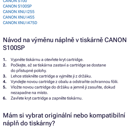
CANON S100
CANON S100SP
CANON XNU I255
CANON XNU I455
CANON XNU I475D
Návod na výměnu náplně v tiskárně CANON
S100SP
Vypněte tiskárnu a otevřete kryt cartridge.
Počkejte, až se tiskárna zastaví a cartridge se dostane
do přístupné polohy.
Lehce stiskněte cartridge a vyjměte ji z držáku.
Vyndejte novou cartridge z obalu a odstraňte ochrannou fólii.
Vložte novou cartridge do držáku a jemně ji zasuňte, dokud
nezapadne na místo.
Zavřete kryt cartridge a zapněte tiskárnu.
Mám si vybrat originální nebo kompatibilní
náplň do tiskárny?