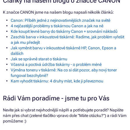
Články na našem blogu o značce CANON
K značce CANON jsme na našem blogu napsali několik článků:
Canon: Příběh jedné z nejinovativnějších značek na světě
4 nejčastější problémy s tiskárnou Canon a jak na ně
Kde koupit levné barvy do tiskárny Canon + srovnání nákladů
Zaschlá barva v inkoustové tiskárně: Radíme, jak problém vyřešit
a jak mu předejít
Jak vyměnit barvu v inkoustové tiskárně HP, Canon, Epson a
dalších
Jak se správně starat o tiskárnu
Včasná a poctivá údržba tiskárny - o problém méně
Výměna toneru v tiskárně: Na co si dát pozor, aby nový toner
fungoval bezchybně?
Kam vyhodit tiskárnu: 4 druhy míst, kde ji převezmou
Rádi Vám poradíme - jsme tu pro Vás
Nevíte jak si vybrat nejvhodnější náplň a potřebujete poradit? Napište
nám přes chat (zelené tlačítko vpravo dole "Máte otázku?") a rádi Vám
pomůžeme :)