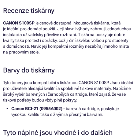
Recenze tiskárny
CANON S100SP
je cenově dostupná inkoustová tiskárna, která
je ideální pro domácí použití. Její hlavní výhody zahrnují jednoduchou
instalaci a uživatelsky přívětivé rozhraní. Tiskárna poskytuje dobré
kvality tisku pro text i obrázky, což ji činí skvělou volbou pro studenty
a domácnosti. Navíc její kompaktní rozměry nezabírají mnoho místa
na pracovním stole.
Barvy do tiskárny
Tyto tonery jsou kompatibilní s tiskárnou CANON S100SP. Jsou ideální
pro uživatele hledající kvalitní a spolehlivé tiskové materiály. Nabízíme
široký výběr barevných i černobílých cartridge, které zajistí, že vaše
tiskové potřeby budou vždy plně pokryty.
Canon BCI-21 (0955A002)
- barevná cartridge, poskytuje
vysokou kvalitu tisku s živými a přesnými barvami.
Tyto náplně jsou vhodné i do dalších