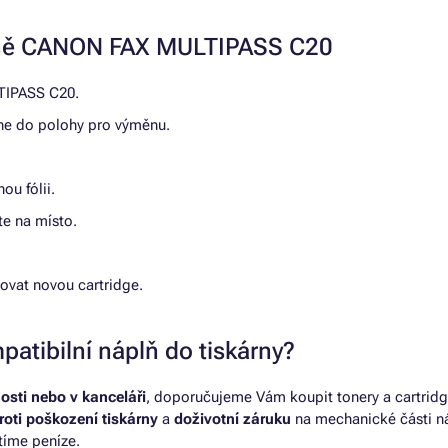
árně CANON FAX MULTIPASS C20
LTIPASS C20.
tane do polohy pro výměnu.
ou fólii.
te na místo.
rovat novou cartridge.
patibilní náplň do tiskárny?
osti nebo v kanceláři
, doporučujeme Vám koupit tonery a cartridg
roti poškození tiskárny
a
doživotní záruku
na mechanické části ná
tíme peníze.