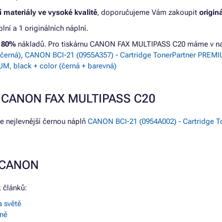
 materiály ve vysoké kvalitě
, doporučujeme Vám zakoupit
origin
ní a 1 originálních náplní.
ž 80%
nákladů. Pro tiskárnu CANON FAX MULTIPASS C20 máme v na
černá)
,
CANON BCI-21 (0955A357) - Cartridge TonerPartner PREMIU
M, black + color (černá + barevná)
nu CANON FAX MULTIPASS C20
 nejlevnější černou náplň
CANON BCI-21 (0954A002) - Cartridge T
e CANON
 článků:
a světě
 ně