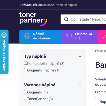
Doživotní záruka
na naše Premium náplně
Náplně
Elektronika
do tiskáren
+ IT
Hlavní s
Typ náplně
Ba
Kompatibilní náplně
(3)
Originální náplně
(1)
Vybert
Výrobce náplně
odpoví
Pro tu
Originální
(1)
TonerPartner
(3)
Náp