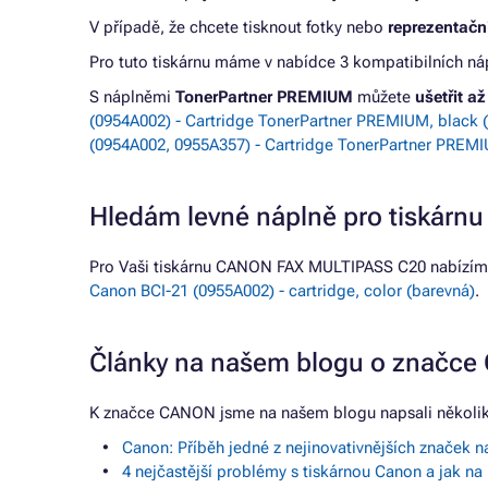
V případě, že chcete tisknout fotky nebo
reprezentační
Pro tuto tiskárnu máme v nabídce 3 kompatibilních nápl
S náplněmi
TonerPartner PREMIUM
můžete
ušetřit a
(0954A002) - Cartridge TonerPartner PREMIUM, black (
(0954A002, 0955A357) - Cartridge TonerPartner PREMIU
Hledám levné náplně pro tiskár
Pro Vaši tiskárnu CANON FAX MULTIPASS C20 nabízíme
Canon BCI-21 (0955A002) - cartridge, color (barevná)
.
Články na našem blogu o značc
K značce CANON jsme na našem blogu napsali několik
Canon: Příběh jedné z nejinovativnějších značek n
4 nejčastější problémy s tiskárnou Canon a jak na