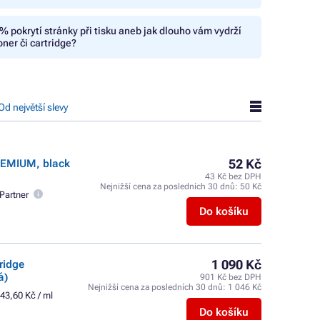
% pokrytí stránky při tisku aneb jak dlouho vám vydrží
oner či cartridge?
Od největší slevy
52 Kč
PREMIUM, black
43 Kč bez DPH
Nejnižší cena za posledních 30 dnů:
50 Kč
Partner
Do košíku
1 090 Kč
ridge
á)
901 Kč bez DPH
Nejnižší cena za posledních 30 dnů:
1 046 Kč
43,60 Kč / ml
Do košíku