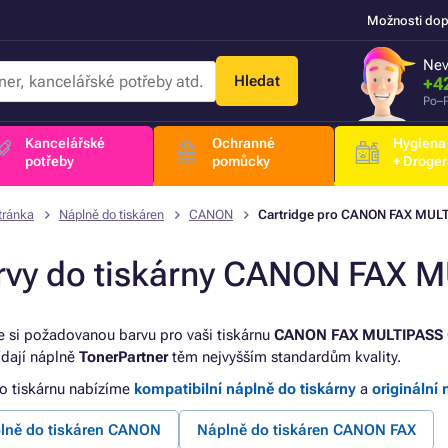
Možnosti dop
Nev
Hledat
+4
Po–P
Kancelářské
Ochranné
Hygiena
potřeby
pomůcky
+ Droger
tránka
Náplně do tiskáren
CANON
Cartridge pro CANON FAX MUL
rvy do tiskárny CANON FAX 
e si požadovanou barvu pro vaši tiskárnu
CANON FAX MULTIPASS 
dají náplně
TonerPartner
těm nejvyšším standardům kvality.
to tiskárnu nabízíme
kompatibilní náplně do tiskárny
a
originální 
lně do tiskáren CANON
Náplně do tiskáren CANON FAX