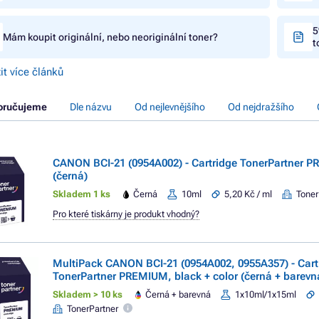
5
Mám koupit originální, nebo neoriginální toner?
t
it více článků
oručujeme
Dle názvu
Od nejlevnějšího
Od nejdražšího
CANON BCI-21 (0954A002) - Cartridge TonerPartner 
(černá)
Skladem 1 ks
Černá
10ml
5,20 Kč / ml
Toner
Pro které tiskárny je produkt vhodný?
MultiPack CANON BCI-21 (0954A002, 0955A357) - Cart
TonerPartner PREMIUM, black + color (černá + barevn
Skladem > 10 ks
Černá + barevná
1x10ml/1x15ml
TonerPartner