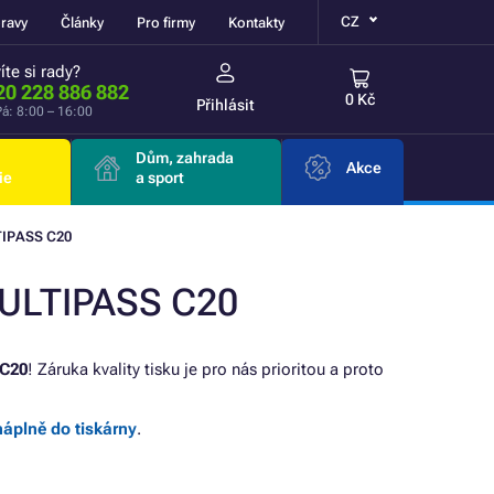
CZ
ravy
Články
Pro firmy
Kontakty
íte si rady?
20 228 886 882
0 Kč
Přihlásit
á: 8:00 – 16:00
Dům, zahrada
Akce
ie
a sport
TIPASS C20
MULTIPASS C20
C20
! Záruka kvality tisku je pro nás prioritou a proto
náplně do tiskárny
.