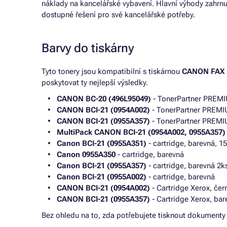
náklady na kancelářské vybavení. Hlavní výhody zahrnují
dostupné řešení pro své kancelářské potřeby.
Barvy do tiskárny
Tyto tonery jsou kompatibilní s tiskárnou
CANON FAX 
poskytovat ty nejlepší výsledky.
CANON BC-20 (496L95049)
- TonerPartner PREMI
CANON BCI-21 (0954A002)
- TonerPartner PREMI
CANON BCI-21 (0955A357)
- TonerPartner PREMI
MultiPack CANON BCI-21 (0954A002, 0955A357)
Canon BCI-21 (0955A351)
- cartridge, barevná, 1
Canon 0955A350
- cartridge, barevná
Canon BCI-21 (0955A357)
- cartridge, barevná 2k
Canon BCI-21 (0955A002)
- cartridge, barevná
CANON BCI-21 (0954A002)
- Cartridge Xerox, čer
CANON BCI-21 (0955A357)
- Cartridge Xerox, bar
Bez ohledu na to, zda potřebujete tisknout dokumenty v