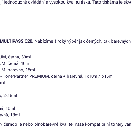
 jednoduché ovládání a vysokou kvalitu tisku. Tato tiskárna je skvěl
MULTIPASS C20
. Nabízíme široký výběr jak černých, tak barevných 
UM, černá, 39ml
UM, černá, 10ml
UM, barevná, 15ml
- TonerPartner PREMIUM, černá + barevná, 1x10ml/1x15ml
5ml
s, 2x15ml
ná, 10ml
evná, 18ml
 černobílé nebo plnobarevné kvalitě, naše kompatibilní tonery vám za