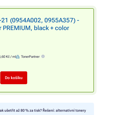
-21 (0954A002, 0955A357) -
r PREMIUM, black + color
,60 Kč / ml
TonerPartner
Do košíku
č
ak ušetřit až 80 % za tisk? Řešení: alternativní tonery