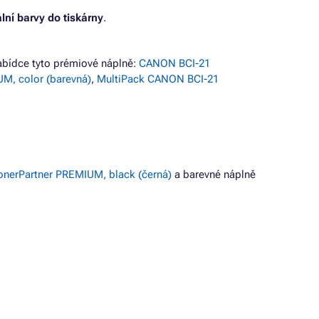
ální barvy do tiskárny
.
bídce tyto prémiové náplně:
CANON BCI-21
M, color (barevná)
,
MultiPack CANON BCI-21
onerPartner PREMIUM, black (černá)
a barevné náplně