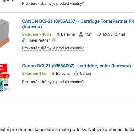
Pro které tiskárny je produkt vhodný?
CANON BCI-21 (0955A357) - Cartridge TonerPartner P
(barevná)
Skladem > 10 ks
Barevná
15ml
69,93 Kč / ml
TonerPartner
Pro které tiskárny je produkt vhodný?
Canon BCI-21 (0955A002) - cartridge, color (barevná)
Skladem 1 ks
Barevná
Canon
Pro které tiskárny je produkt vhodný?
eální pro domácí kanceláře a malé podniky. Nabízí kombinaci funkce 