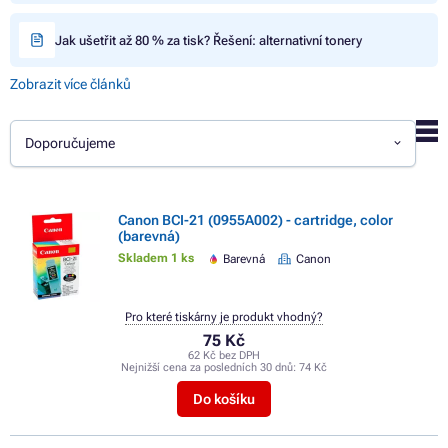
Jak ušetřit až 80 % za tisk? Řešení: alternativní tonery
Zobrazit více článků
Doporučujeme
Canon BCI-21 (0955A002) - cartridge, color
(barevná)
Skladem 1 ks
Barevná
Canon
Pro které tiskárny je produkt vhodný?
75 Kč
62 Kč bez DPH
Nejnižší cena za posledních 30 dnů:
74 Kč
Do košíku