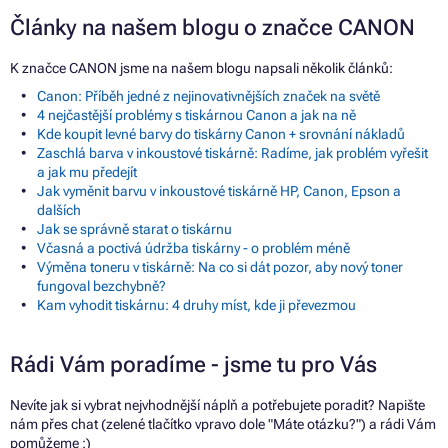
Články na našem blogu o značce CANON
K značce CANON jsme na našem blogu napsali několik článků:
Canon: Příběh jedné z nejinovativnějších značek na světě
4 nejčastější problémy s tiskárnou Canon a jak na ně
Kde koupit levné barvy do tiskárny Canon + srovnání nákladů
Zaschlá barva v inkoustové tiskárně: Radíme, jak problém vyřešit
a jak mu předejít
Jak vyměnit barvu v inkoustové tiskárně HP, Canon, Epson a
dalších
Jak se správně starat o tiskárnu
Včasná a poctivá údržba tiskárny - o problém méně
Výměna toneru v tiskárně: Na co si dát pozor, aby nový toner
fungoval bezchybně?
Kam vyhodit tiskárnu: 4 druhy míst, kde ji převezmou
Rádi Vám poradíme - jsme tu pro Vás
Nevíte jak si vybrat nejvhodnější náplň a potřebujete poradit? Napište
nám přes chat (zelené tlačítko vpravo dole "Máte otázku?") a rádi Vám
pomůžeme :)