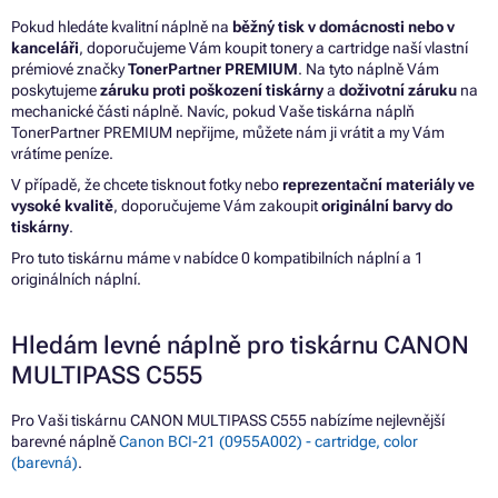
Pokud hledáte kvalitní náplně na
běžný tisk v domácnosti nebo v
kanceláři
, doporučujeme Vám koupit tonery a cartridge naší vlastní
prémiové značky
TonerPartner PREMIUM
. Na tyto náplně Vám
poskytujeme
záruku proti poškození tiskárny
a
doživotní záruku
na
mechanické části náplně. Navíc, pokud Vaše tiskárna náplň
TonerPartner PREMIUM nepřijme, můžete nám ji vrátit a my Vám
vrátíme peníze.
V případě, že chcete tisknout fotky nebo
reprezentační materiály ve
vysoké kvalitě
, doporučujeme Vám zakoupit
originální barvy do
tiskárny
.
Pro tuto tiskárnu máme v nabídce 0 kompatibilních náplní a 1
originálních náplní.
Hledám levné náplně pro tiskárnu CANON
MULTIPASS C555
Pro Vaši tiskárnu CANON MULTIPASS C555 nabízíme nejlevnější
barevné náplně
Canon BCI-21 (0955A002) - cartridge, color
(barevná)
.