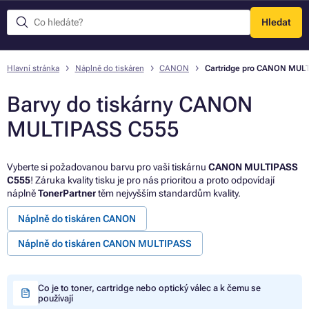
Hledat
Menu
Hlavní stránka
Náplně do tiskáren
CANON
Cartridge pro CANON MUL
Barvy do tiskárny CANON
MULTIPASS C555
Vyberte si požadovanou barvu pro vaši tiskárnu
CANON MULTIPASS
C555
! Záruka kvality tisku je pro nás prioritou a proto odpovídají
náplně
TonerPartner
těm nejvyšším standardům kvality.
Náplně do tiskáren CANON
Náplně do tiskáren CANON MULTIPASS
Co je to toner, cartridge nebo optický válec a k čemu se
používají