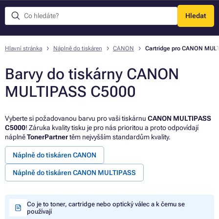
Hledat
Menu
Hlavní stránka
Náplně do tiskáren
CANON
Cartridge pro CANON MUL
Barvy do tiskárny CANON
MULTIPASS C5000
Vyberte si požadovanou barvu pro vaši tiskárnu
CANON MULTIPASS
C5000
! Záruka kvality tisku je pro nás prioritou a proto odpovídají
náplně
TonerPartner
těm nejvyšším standardům kvality.
Náplně do tiskáren CANON
Náplně do tiskáren CANON MULTIPASS
Co je to toner, cartridge nebo optický válec a k čemu se
používají