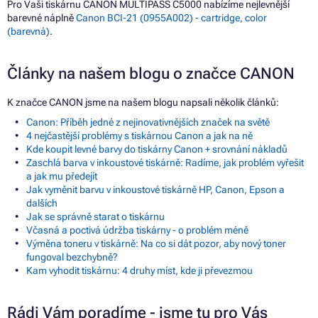
Pro Vaši tiskárnu CANON MULTIPASS C5000 nabízíme nejlevnější
barevné náplně
Canon BCI-21 (0955A002) - cartridge, color
(barevná)
.
Články na našem blogu o značce CANON
K značce CANON jsme na našem blogu napsali několik článků:
Canon: Příběh jedné z nejinovativnějších značek na světě
4 nejčastější problémy s tiskárnou Canon a jak na ně
Kde koupit levné barvy do tiskárny Canon + srovnání nákladů
Zaschlá barva v inkoustové tiskárně: Radíme, jak problém vyřešit
a jak mu předejít
Jak vyměnit barvu v inkoustové tiskárně HP, Canon, Epson a
dalších
Jak se správně starat o tiskárnu
Včasná a poctivá údržba tiskárny - o problém méně
Výměna toneru v tiskárně: Na co si dát pozor, aby nový toner
fungoval bezchybně?
Kam vyhodit tiskárnu: 4 druhy míst, kde ji převezmou
Rádi Vám poradíme - jsme tu pro Vás