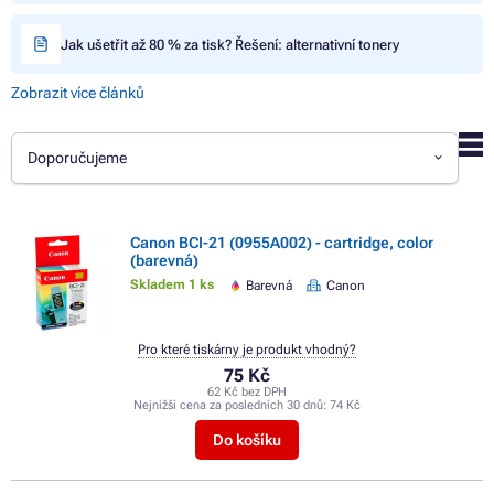
Jak ušetřit až 80 % za tisk? Řešení: alternativní tonery
Zobrazit více článků
Doporučujeme
Canon BCI-21 (0955A002) - cartridge, color
(barevná)
Skladem 1 ks
Barevná
Canon
Pro které tiskárny je produkt vhodný?
75 Kč
62 Kč bez DPH
Nejnižší cena za posledních 30 dnů:
74 Kč
Do košíku