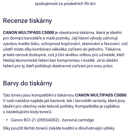
spokojenosti za posledních 90 dní.
Recenze tiskárny
CANON MULTIPASS C5000
je všestranná tiskárna, která je ideální
pro domácí kanceláře a malé podniky. Její hlavní výhody zahrnují
vysokou kvalitu tisku, schopnost kopírování, skenování a faxování, což
ušetří místo díky kombinaci několika zařízení do jednoho. Tiskárna
je také cenově dostupná, což ji činí skvělou volbou pro uživatele, kteří
hledají ekonomické řešení bez kompromisu v kvalitě. Je to ideální
řešení pro ty, kteří potřebují všestranné zařízení pro svou práci.
Barvy do tiskárny
Tyto tonery jsou kompatibilní s tiskárnou
CANON MULTIPASS C5000
.
V naší nabídce najdete jak barevné, tak i černobílé varianty, které jsou
ideální pro všechny vaše tiskové potřeby. Kompatibilita je zajištěna
s následujícími kódy tonerů:
Canon BCI-21 (0955A002) - barevná cartridge
Díky použití těchto tonerů získáte kvalitní a dlouhotrvající výtisky