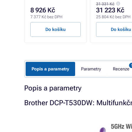
31 331 Kč
8 926 Kč
31 223 Kč
7 377 Kč bez DPH
25 804 Kč bez DPH
u
Do košíku
Do košíku
Popis a parametry
Parametry
Recenze
Popis a parametry
Brother DCP-T530DW: Multifunkčn