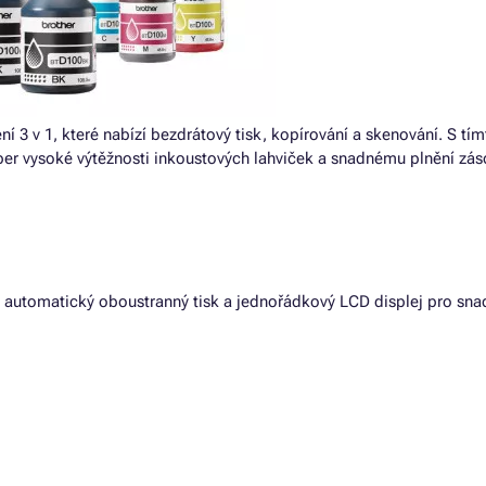
í 3 v 1, které nabízí bezdrátový tisk, kopírování a skenování. S tím
per vysoké výtěžnosti inkoustových lahviček a snadnému plnění zá
, automatický oboustranný tisk a jednořádkový LCD displej pro sn