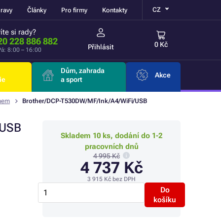
CZ
ravy
Články
Pro firmy
Kontakty
íte si rady?
20 228 886 882
0 Kč
Přihlásit
á: 8:00 – 16:00
Dům, zahrada
Akce
ie
a sport
émem
Brother/DCP-T530DW/MF/Ink/A4/WiFi/USB
/USB
Skladem 10 ks, dodání do 1-2
pracovních dnů
4 995 Kč
4 737 Kč
3 915 Kč
bez DPH
Do
košíku