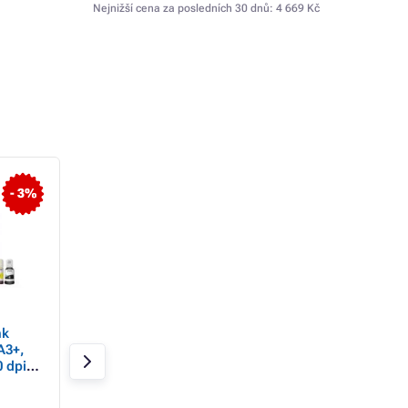
Nejnižší cena za posledních 30 dnů:
4 669 Kč
- 3%
nk
Epson EcoTank L6360
EcoTank M2170 M
A3+,
EPSON
 dpi,
 5 let
Skladem 10 ks
Skladem 10 ks
rma