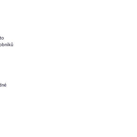
to
sobníků
adné