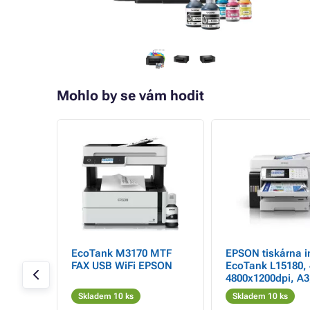
Mohlo by se vám hodit
- 5%
EcoTank M3170 MTF
EPSON tiskárna i
F/Ink/
FAX USB WiFi EPSON
EcoTank L15180, 
4800x1200dpi, A3
25PPM, 4ink, Zár
Skladem 10 ks
Skladem 10 ks
let po registraci