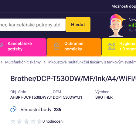
Možnosti dop
Nev
Hledat
+4
Po–P
Kancelářské
Ochranné
Hygiena
potřeby
pomůcky
+ Droger
Multifunkční tiskárny
Inkoustové multifunkční tiskárny s tankovým syst
Brother/DCP-T530DW/MF/Ink/A4/WiFi
Obj. číslo
OEM
Výrobce
AHBRT-DCPT530DWYJ1
DCPT530DWYJ1
BROTHER
Věrnostní body:
236
0 hodnocení