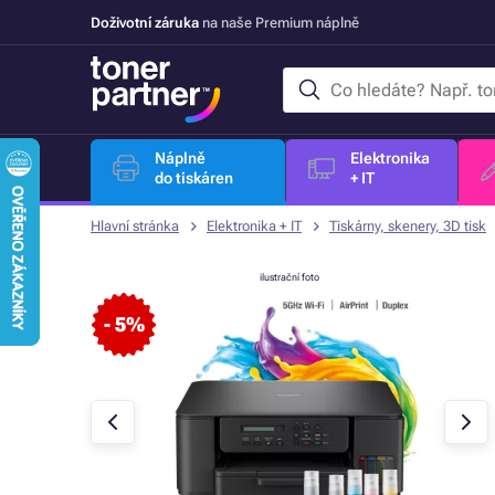
Doživotní záruka
na naše Premium náplně
Náplně
Elektronika
do tiskáren
+ IT
Hlavní stránka
Elektronika + IT
Tiskárny, skenery, 3D tisk
ilustrační foto
- 5%