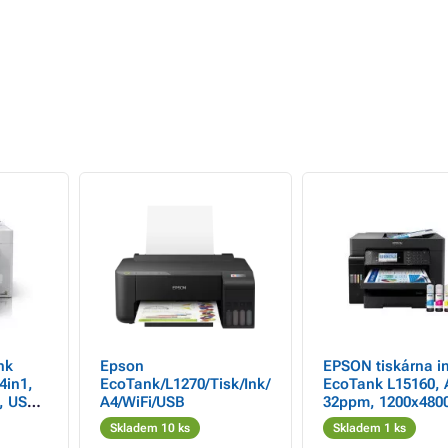
nk
Epson
EPSON tiskárna i
4in1,
EcoTank/L1270/Tisk/Ink/
EcoTank L15160, 
, USB,
A4/WiFi/USB
32ppm, 1200x4800
uka 5
USB, Wi-Fi, Záruka
Skladem 10 ks
Skladem 1 ks
 zdarma
po registraci zda