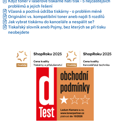
Když toner v laserové tiskárně hatí tisk - 5 nejčastějších
problémů a jejich řešení
Včasná a poctivá údržba tiskárny - o problém méně
Originální vs. kompatibilní toner aneb najdi 5 rozdílů
Jak vybrat tiskárnu do kanceláře a nespálit se?
Tiskařský slovník aneb Pojmy, bez kterých se při tisku
neobejdete