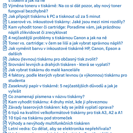
s tiskem a jak na ně
Výměna toneru v tiskárně: Na co si dát pozor, aby nový toner
fungoval bezchybně?
Jak připojit tiskárnu k PC a tisknout už za 5 minut
Laserové vs. inkoustové tiskárny: Jaké jsou mezi nimi rozdíly?
Kam vyhodit toner či cartridge: Poradíme vám, jak prázdnou
náplň zlikvidovat či zrecyklovat
4 nejčastější problémy s tiskárnou Canon a jak na ně
Toner vs. cartridge: v čem se liší a jak vybrat správnou náplň?
Jak vyměnit barvu v inkoustové tiskárně HP, Canon, Epson a
dalších
Jakou (levnou) tiskárnu pro občasný tisk zvolit?
Srovnání levných a drahých tiskáren - která se vyplatí?
Jak vybrat tiskárnu do malé kanceláře
4 faktory, podle kterých vybrat levnou (a výkonnou) tiskárnu pro
studenta
Zaseknutý papír v tiskárně: 5 nejčastějších důvodů a jak je
vyřešit
Co znamenají písmena v názvu tiskárny?
Kam vyhodit tiskárnu: 4 druhy míst, kde ji převezmou
Závady laserových tiskáren: kdy se ještě vyplatí oprava?
6 tipů na kvalitní velkoformátové tiskárny pro tisk A3, A2 a A1
10 tipů na tiskárnu pod stromeček
Výhody a nevýhody multifunkčních tiskáren
Letní vedra: Co dělat, aby se elektronika nepřehřívala?