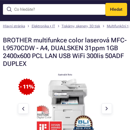
Hledat
Menu
Hlavní stránka
Elektronika + IT
Tiskárny, skenery, 3D tisk
Multifunkční ti
BROTHER multifunkce color laserová MFC-
L9570CDW - A4, DUALSKEN 31ppm 1GB
2400x600 PCL LAN USB WiFi 300lis 50ADF
DUPLEX
ilustrační foto
- 11%