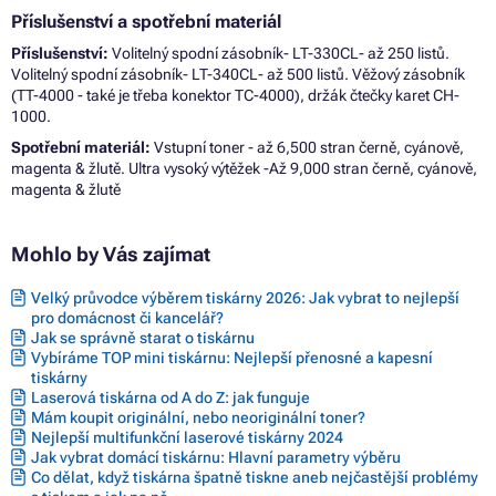
Příslušenství a spotřební materiál
Příslušenství:
Volitelný spodní zásobník- LT-330CL- až 250 listů.
Volitelný spodní zásobník- LT-340CL- až 500 listů. Věžový zásobník
(TT-4000 - také je třeba konektor TC-4000), držák čtečky karet CH-
1000.
Spotřební materiál:
Vstupní toner - až 6,500 stran černě, cyánově,
magenta & žlutě. Ultra vysoký výtěžek -Až 9,000 stran černě, cyánově,
magenta & žlutě
Mohlo by Vás zajímat
Velký průvodce výběrem tiskárny 2026: Jak vybrat to nejlepší
pro domácnost či kancelář?
Jak se správně starat o tiskárnu
Vybíráme TOP mini tiskárnu: Nejlepší přenosné a kapesní
tiskárny
Laserová tiskárna od A do Z: jak funguje
Mám koupit originální, nebo neoriginální toner?
Nejlepší multifunkční laserové tiskárny 2024
Jak vybrat domácí tiskárnu: Hlavní parametry výběru
Co dělat, když tiskárna špatně tiskne aneb nejčastější problémy