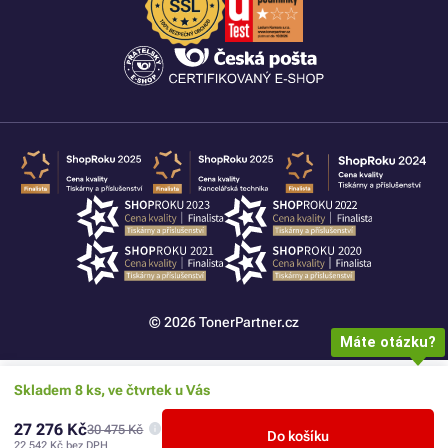
© 2026 TonerPartner.cz
Máte otázku?
Skladem 8 ks, ve čtvrtek u Vás
27 276 Kč
30 475 Kč
Do košíku
22 542 Kč
bez DPH