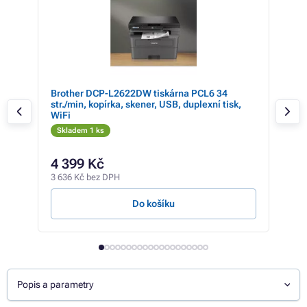
29
Brother DCP-L2622DW tiskárna PCL6 34
HP 
N,
str./min, kopírka, skener, USB, duplexní tisk,
Wi-
WiFi
Skladem 1 ks
Skl
4 90
4 399 Kč
4 
3 636 Kč bez DPH
3 36
Do košíku
Popis a parametry