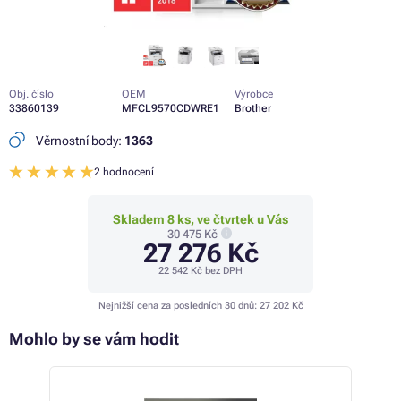
Obj. číslo
OEM
Výrobce
33860139
MFCL9570CDWRE1
Brother
Věrnostní body:
1363
2 hodnocení
Skladem 8 ks, ve čtvrtek u Vás
30 475 Kč
27 276 Kč
22 542 Kč
bez DPH
Nejnižší cena za posledních 30 dnů:
27 202 Kč
Mohlo by se vám hodit
 31%