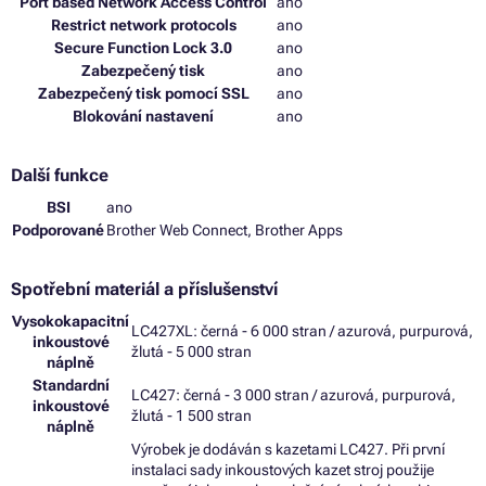
Port based Network Access Control
ano
Restrict network protocols
ano
Secure Function Lock 3.0
ano
Zabezpečený tisk
ano
Zabezpečený tisk pomocí SSL
ano
Blokování nastavení
ano
Další funkce
BSI
ano
Podporované
Brother Web Connect, Brother Apps
Spotřební materiál a příslušenství
Vysokokapacitní
LC427XL: černá - 6 000 stran / azurová, purpurová,
inkoustové
žlutá - 5 000 stran
náplně
Standardní
LC427: černá - 3 000 stran / azurová, purpurová,
inkoustové
žlutá - 1 500 stran
náplně
Výrobek je dodáván s kazetami LC427. Při první
instalaci sady inkoustových kazet stroj použije