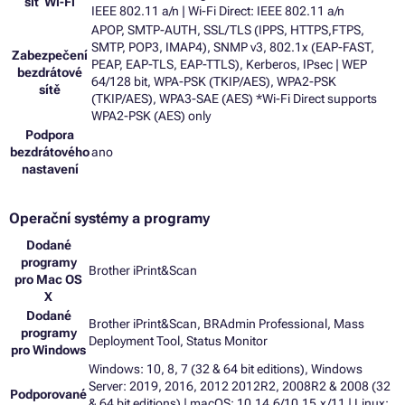
síť Wi-Fi
IEEE 802.11 a/n | Wi-Fi Direct: IEEE 802.11 a/n
APOP, SMTP-AUTH, SSL/TLS (IPPS, HTTPS,FTPS,
SMTP, POP3, IMAP4), SNMP v3, 802.1x (EAP-FAST,
Zabezpečení
PEAP, EAP-TLS, EAP-TTLS), Kerberos, IPsec | WEP
bezdrátové
64/128 bit, WPA-PSK (TKIP/AES), WPA2-PSK
sítě
(TKIP/AES), WPA3-SAE (AES) *Wi-Fi Direct supports
WPA2-PSK (AES) only
Podpora
bezdrátového
ano
nastavení
Operační systémy a programy
Dodané
programy
Brother iPrint&Scan
pro Mac OS
X
Dodané
Brother iPrint&Scan, BRAdmin Professional, Mass
programy
Deployment Tool, Status Monitor
pro Windows
Windows: 10, 8, 7 (32 & 64 bit editions), Windows
Server: 2019, 2016, 2012 2012R2, 2008R2 & 2008 (32
Podporované
& 64 bit editions) | macOS: 10.14.6/10.15.x/11 | Linux: