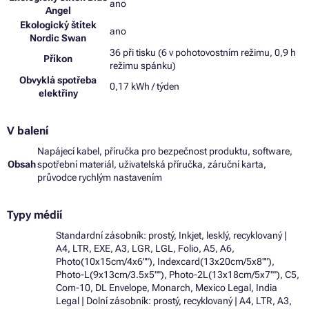
ano
Angel
Ekologický štítek
ano
Nordic Swan
36 při tisku (6 v pohotovostním režimu, 0,9 h
Příkon
režimu spánku)
Obvyklá spotřeba
0,17 kWh / týden
elektřiny
V balení
Napájecí kabel, příručka pro bezpečnost produktu, software,
Obsah
spotřební materiál, uživatelská příručka, záruční karta,
průvodce rychlým nastavením
Typy médií
Standardní zásobník: prostý, Inkjet, lesklý, recyklovaný |
A4, LTR, EXE, A3, LGR, LGL, Folio, A5, A6,
Photo(10x15cm/4x6""), Indexcard(13x20cm/5x8""),
Photo-L(9x13cm/3.5x5""), Photo-2L(13x18cm/5x7""), C5,
Com-10, DL Envelope, Monarch, Mexico Legal, India
Legal | Dolní zásobník: prostý, recyklovaný | A4, LTR, A3,