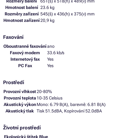
Rozměry balení
651(š) x 518(h) x 489(v) mm
Hmotnost balení
23.6 kg
Rozměry zařízení
545(š) x 436(h) x 375(v) mm
Hmotnost zařízení
20,9 kg
Faxování
Oboustranné faxování
ano
Faxový modem
33.6 kb/s
Internetový fax
Yes
PC Fax
Yes
Prostředí
Provozní vlhkost
20-80%
Provozní teplota
10-35 Celsius
Akustický výkon
Mono: 6.79 B(A), barevně: 6.81 B(A)
Akustický tlak
Tisk 51.5dBA, Kopírování 52.0dBA
Životní prostředí
Ekologický štítek Blue