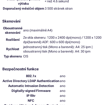
< než 4.6 sekund
výtisku
Doporučený měsíční objem
3 500 stránek stran
Skenování
Oboustranné
ano (maximálně A4)
skenování
Ze skla skeneru: 1200 x 2400 dpi(mono) / 1200 x 1200
Rozlišení
dpi(barevně) ADF: 600 x 600 dpi(mono)
jednostranný tisk (Mono a barevně): A4: 25 ipm |
Rychlost
oboustranný tisk (Mono a barevně): A4: 30 ipm
Typ skeneru
CIS
Bezpečnostní funkce
802.1x
ano
Active Directory LDAP Authentication
ano
Automatic Intrusion Detection
ano
Digitally-signed Firmware
ano
IP filtr
ano
NFC
ano