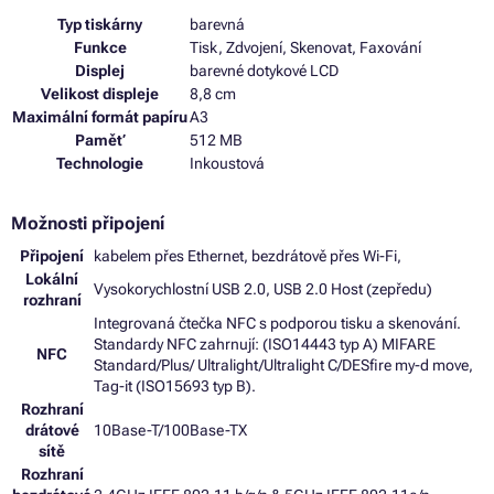
Typ tiskárny
barevná
Funkce
Tisk, Zdvojení, Skenovat, Faxování
Displej
barevné dotykové LCD
Velikost displeje
8,8 cm
Maximální formát papíru
A3
Paměť
512 MB
Technologie
Inkoustová
Možnosti připojení
Připojení
kabelem přes Ethernet, bezdrátově přes Wi-Fi,
Lokální
Vysokorychlostní USB 2.0, USB 2.0 Host (zepředu)
rozhraní
Integrovaná čtečka NFC s podporou tisku a skenování.
Standardy NFC zahrnují: (ISO14443 typ A) MIFARE
NFC
Standard/Plus/ Ultralight/Ultralight C/DESfire my-d move,
Tag-it (ISO15693 typ B).
Rozhraní
drátové
10Base-T/100Base-TX
sítě
Rozhraní