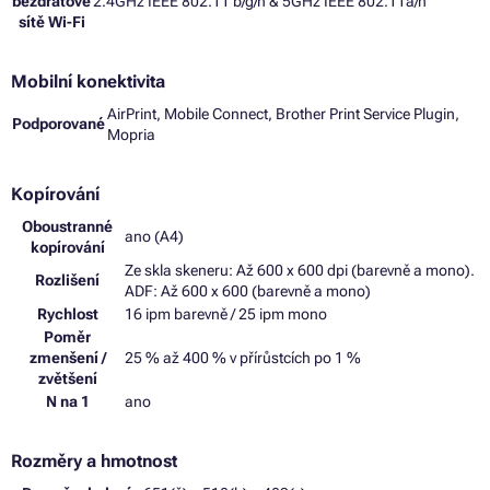
bezdrátové
2.4GHz IEEE 802.11 b/g/n & 5GHz IEEE 802.11a/n
sítě Wi-Fi
Mobilní konektivita
AirPrint, Mobile Connect, Brother Print Service Plugin,
Podporované
Mopria
Kopírování
Oboustranné
ano (A4)
kopírování
Ze skla skeneru: Až 600 x 600 dpi (barevně a mono).
Rozlišení
ADF: Až 600 x 600 (barevně a mono)
Rychlost
16 ipm barevně / 25 ipm mono
Poměr
zmenšení /
25 % až 400 % v přírůstcích po 1 %
zvětšení
N na 1
ano
Rozměry a hmotnost