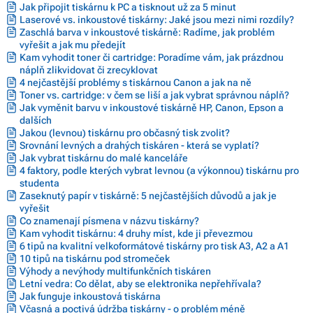
Jak připojit tiskárnu k PC a tisknout už za 5 minut
Laserové vs. inkoustové tiskárny: Jaké jsou mezi nimi rozdíly?
Zaschlá barva v inkoustové tiskárně: Radíme, jak problém
vyřešit a jak mu předejít
Kam vyhodit toner či cartridge: Poradíme vám, jak prázdnou
náplň zlikvidovat či zrecyklovat
4 nejčastější problémy s tiskárnou Canon a jak na ně
Toner vs. cartridge: v čem se liší a jak vybrat správnou náplň?
Jak vyměnit barvu v inkoustové tiskárně HP, Canon, Epson a
dalších
Jakou (levnou) tiskárnu pro občasný tisk zvolit?
Srovnání levných a drahých tiskáren - která se vyplatí?
Jak vybrat tiskárnu do malé kanceláře
4 faktory, podle kterých vybrat levnou (a výkonnou) tiskárnu pro
studenta
Zaseknutý papír v tiskárně: 5 nejčastějších důvodů a jak je
vyřešit
Co znamenají písmena v názvu tiskárny?
Kam vyhodit tiskárnu: 4 druhy míst, kde ji převezmou
6 tipů na kvalitní velkoformátové tiskárny pro tisk A3, A2 a A1
10 tipů na tiskárnu pod stromeček
Výhody a nevýhody multifunkčních tiskáren
Letní vedra: Co dělat, aby se elektronika nepřehřívala?
Jak funguje inkoustová tiskárna
Včasná a poctivá údržba tiskárny - o problém méně