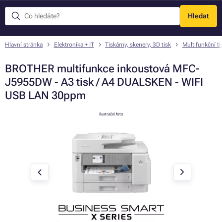
Hledat
Menu
Hlavní stránka
Elektronika + IT
Tiskárny, skenery, 3D tisk
Multifunkční ti
BROTHER multifunkce inkoustová MFC-
J5955DW - A3 tisk / A4 DUALSKEN - WIFI
USB LAN 30ppm
ilustrační foto