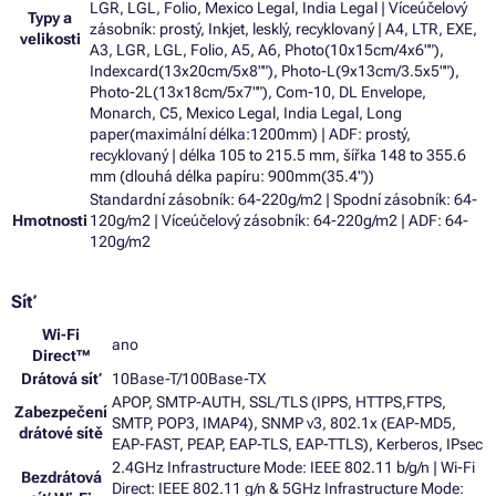
LGR, LGL, Folio, Mexico Legal, India Legal | Víceúčelový
Typy a
zásobník: prostý, Inkjet, lesklý, recyklovaný | A4, LTR, EXE,
velikosti
A3, LGR, LGL, Folio, A5, A6, Photo(10x15cm/4x6""),
Indexcard(13x20cm/5x8""), Photo-L(9x13cm/3.5x5""),
Photo-2L(13x18cm/5x7""), Com-10, DL Envelope,
Monarch, C5, Mexico Legal, India Legal, Long
paper(maximální délka:1200mm) | ADF: prostý,
recyklovaný | délka 105 to 215.5 mm, šířka 148 to 355.6
mm (dlouhá délka papíru: 900mm(35.4"))
Standardní zásobník: 64-220g/m2 | Spodní zásobník: 64-
Hmotnosti
120g/m2 | Víceúčelový zásobník: 64-220g/m2 | ADF: 64-
120g/m2
Síť
Wi-Fi
ano
Direct™
Drátová síť
10Base-T/100Base-TX
APOP, SMTP-AUTH, SSL/TLS (IPPS, HTTPS,FTPS,
Zabezpečení
SMTP, POP3, IMAP4), SNMP v3, 802.1x (EAP-MD5,
drátové sítě
EAP-FAST, PEAP, EAP-TLS, EAP-TTLS), Kerberos, IPsec
2.4GHz Infrastructure Mode: IEEE 802.11 b/g/n | Wi-Fi
Bezdrátová
Direct: IEEE 802.11 g/n & 5GHz Infrastructure Mode: