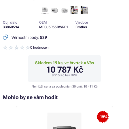
Obj. číslo
OEM
Výrobce
33860594
MFCJ5955DWRE1
Brother
Věrnostní body:
539
0 hodnocení
Skladem 19 ks, ve čtvrtek u Vás
10 787 Kč
8 915 Kč
bez DPH
Nejnižší cena za posledních 30 dnů:
10 411 Kč
Mohlo by se vám hodit
- 19%