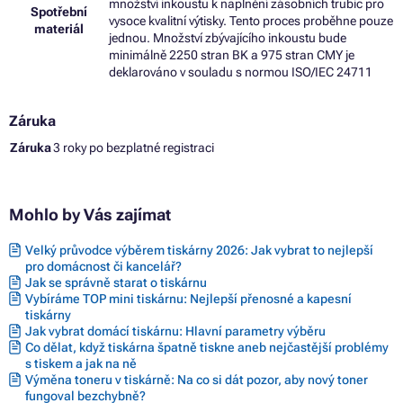
množství inkoustu k naplnění zásobních trubic pro
Spotřební
vysoce kvalitní výtisky. Tento proces proběhne pouze
materiál
jednou. Množství zbývajícího inkoustu bude
minimálně 2250 stran BK a 975 stran CMY je
deklarováno v souladu s normou ISO/IEC 24711
Záruka
Záruka
3 roky po bezplatné registraci
Mohlo by Vás zajímat
Velký průvodce výběrem tiskárny 2026: Jak vybrat to nejlepší
pro domácnost či kancelář?
Jak se správně starat o tiskárnu
Vybíráme TOP mini tiskárnu: Nejlepší přenosné a kapesní
tiskárny
Jak vybrat domácí tiskárnu: Hlavní parametry výběru
Co dělat, když tiskárna špatně tiskne aneb nejčastější problémy
s tiskem a jak na ně
Výměna toneru v tiskárně: Na co si dát pozor, aby nový toner
fungoval bezchybně?