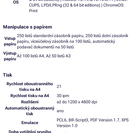
OS
CUPS, LPD/LPRng (32 & 64 bit editions) | ChromeOS:
Print
Manipulace s papírem
250 listů standardní zásobník papíru, 250 listů dolní zásobník
Vstup
papíru, víceúčelový zásobník na 100 listů, automatický
papíru
podavač dokumentů na 50 listů
Výstup
Až 100 listů A4, Až 50 listů A3
papíru
Tisk
Rychlost oboustranného
21
tisku na A4
Rychlost tisku na A4
30 ipm
Rozlišení
až do 1200 x 4800 dpi
Automatický oboustranný
ano
tisk
PCL6, BR-Script3, PDF Version 1.7, XPS
Emulace
Version 1.0
Doba vytištění prvního