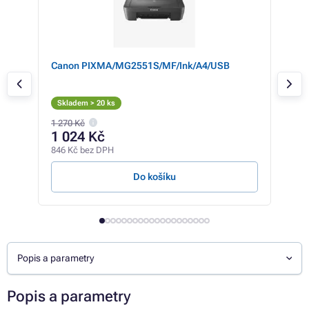
Canon PIXMA/MG2551S/MF/Ink/A4/USB
HP 
,
Skladem > 20 ks
Sk
1 270 Kč
3 03
1 024 Kč
2 
846 Kč bez DPH
1 69
Do košíku
Popis a parametry
Popis a parametry