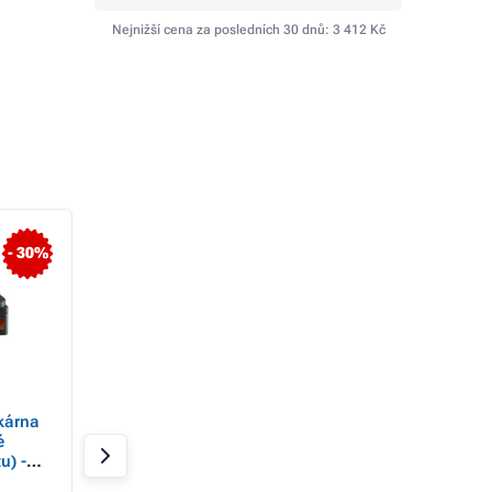
Nejnižší cena za posledních 30 dnů:
3 412 Kč
- 30%
- 7%
kárna
Canon PIXMA Tiskárna
Canon
é
černá G3470 BLACK
PIXMA/MG2556S/M
u) -
(doplnitelné zásobníky
/A4/USB
,
inkoustu) - MF (tisk,
Skladem 20 ks
Skladem > 20 ks