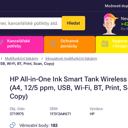
Možnosti dop
Nev
Hledat
+4
Po–P
Kancelářské
Ochranné
Hygiena
potřeby
pomůcky
+ Droger
Multifunkční tiskárny
Inkoustové multifunkční tiskárny
B, Wi-Fi, BT, Print, Scan, Copy)
HP All-in-One Ink Smart Tank Wireless
(A4, 12/5 ppm, USB, Wi-Fi, BT, Print, 
Copy)
Obj. číslo
OEM
Výrobce
3719975
1F3Y2A#671
HP
Věrnostní body:
183