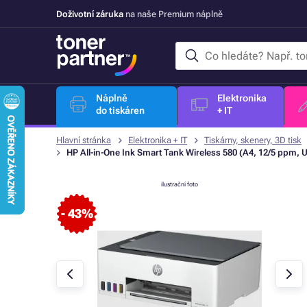
Doživotní záruka
na naše Premium náplně
Náplně
Elektronika
do tiskáren
+ IT
Hlavní stránka
Elektronika + IT
Tiskárny, skenery, 3D tisk
HP All-in-One Ink Smart Tank Wireless 580 (A4, 12/5 ppm, US
ilustrační foto
- 43%