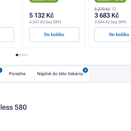
kopírka, sken, clo
USB, Wi-Fi
5 270 Kč
5 132 Kč
3 683 Kč
4 241 Kč bez DPH
3 044 Kč bez DPH
Do košíku
Do košíku
Poradna
Náplně do této tiskárny
eless 580