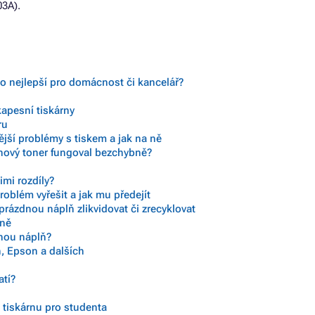
03A).
to nejlepší pro domácnost či kancelář?
kapesní tiskárny
ru
ější problémy s tiskem a jak na ně
 nový toner fungoval bezchybně?
imi rozdíly?
roblém vyřešit a jak mu předejít
prázdnou náplň zlikvidovat či zrecyklovat
 ně
vnou náplň?
, Epson a dalších
atí?
) tiskárnu pro studenta