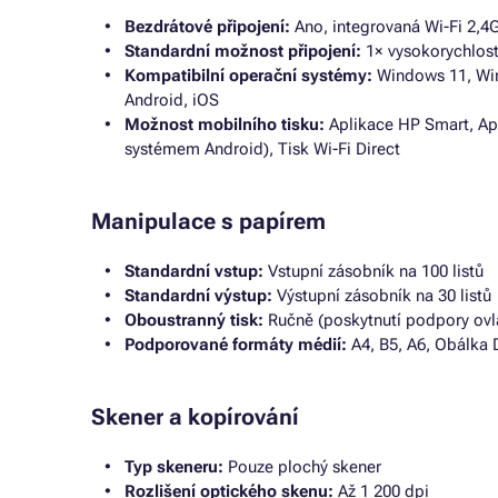
Bezdrátové připojení:
Ano, integrovaná Wi-Fi 2,4G
Standardní možnost připojení:
1× vysokorychlostn
Kompatibilní operační systémy:
Windows 11, Win
Android, iOS
Možnost mobilního tisku:
Aplikace HP Smart, Appl
systémem Android), Tisk Wi-Fi Direct
Manipulace s papírem
Standardní vstup:
Vstupní zásobník na 100 listů
Standardní výstup:
Výstupní zásobník na 30 listů
Oboustranný tisk:
Ručně (poskytnutí podpory ov
Podporované formáty médií:
A4, B5, A6, Obálka 
Skener a kopírování
Typ skeneru:
Pouze plochý skener
Rozlišení optického skenu:
Až 1 200 dpi