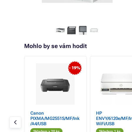
Mohlo by se vám hodit
- 24%
- 19%
icejet
Canon
HP
4, 22
PIXMA/MG2551S/MF/Ink
ENVY/6120e/MF/In
hernet,
/A4/USB
WiFi/USB
n, Copy,
Skladem > 20 ks
Skladem 1 ks