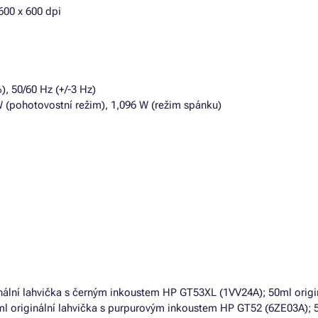
600 x 600 dpi
), 50/60 Hz (+/-3 Hz)
W (pohotovostní režim), 1,096 W (režim spánku)
m
inální lahvička s černým inkoustem HP GT53XL (1VV24A); 50ml origi
l originální lahvička s purpurovým inkoustem HP GT52 (6ZE03A); 