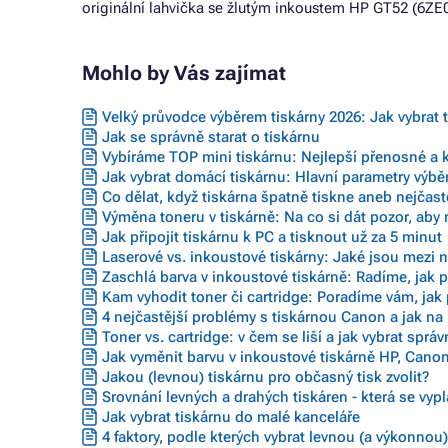
originální lahvička se žlutým inkoustem HP GT52 (6ZE
Mohlo by Vás zajímat
Velký průvodce výběrem tiskárny 2026: Jak vybrat 
Jak se správně starat o tiskárnu
Vybíráme TOP mini tiskárnu: Nejlepší přenosné a 
Jak vybrat domácí tiskárnu: Hlavní parametry výbě
Co dělat, když tiskárna špatně tiskne aneb nejčast
Výměna toneru v tiskárně: Na co si dát pozor, aby
Jak připojit tiskárnu k PC a tisknout už za 5 minut
Laserové vs. inkoustové tiskárny: Jaké jsou mezi n
Zaschlá barva v inkoustové tiskárně: Radíme, jak p
Kam vyhodit toner či cartridge: Poradíme vám, jak 
4 nejčastější problémy s tiskárnou Canon a jak na
Toner vs. cartridge: v čem se liší a jak vybrat sprá
Jak vyměnit barvu v inkoustové tiskárně HP, Canon
Jakou (levnou) tiskárnu pro občasný tisk zvolit?
Srovnání levných a drahých tiskáren - která se vypl
Jak vybrat tiskárnu do malé kanceláře
4 faktory, podle kterých vybrat levnou (a výkonnou