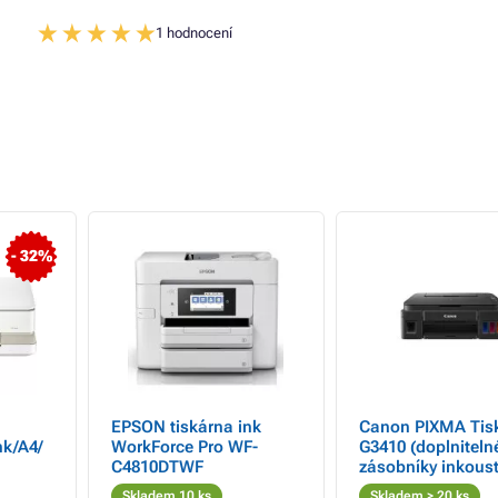
1 hodnocení
- 32%
EPSON tiskárna ink
Canon PIXMA Tis
k/A4/
WorkForce Pro WF-
G3410 (doplniteln
C4810DTWF
zásobníky inkoust
barevná, MF (tisk
Skladem 10 ks
Skladem > 20 ks