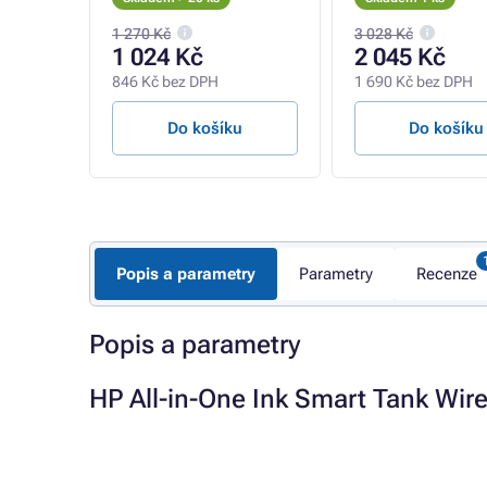
F)
1 270 Kč
3 028 Kč
1 024 Kč
2 045 Kč
846 Kč bez DPH
1 690 Kč bez DPH
u
Do košíku
Do košíku
Popis a parametry
Parametry
Recenze
Popis a parametry
HP All-in-One Ink Smart Tank Wir