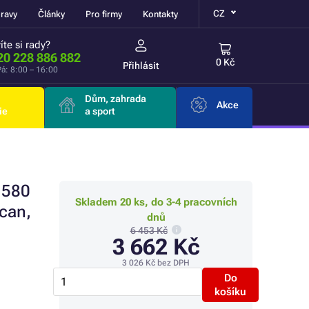
CZ
ravy
Články
Pro firmy
Kontakty
íte si rady?
20 228 886 882
0 Kč
Přihlásit
á: 8:00 – 16:00
Dům, zahrada
Akce
ie
a sport
 580
Skladem 20 ks, do 3-4 pracovních
Scan,
dnů
6 453 Kč
3 662 Kč
3 026 Kč
bez DPH
Do
košíku