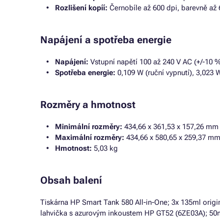
Rozlišení kopíí:
Černobíle až 600 dpi, barevně až 
Napájení a spotřeba energie
Napájení:
Vstupní napětí 100 až 240 V AC (+/-10 %
Spotřeba energie:
0,109 W (ruční vypnutí), 3,023 
Rozměry a hmotnost
Minimální rozměry:
434,66 x 361,53 x 157,26 mm
Maximální rozměry:
434,66 x 580,65 x 259,37 m
Hmotnost:
5,03 kg
Obsah balení
Tiskárna HP Smart Tank 580 All-in-One; 3x 135ml orig
lahvička s azurovým inkoustem HP GT52 (6ZE03A); 50m