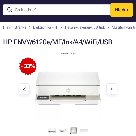
Hledat
Menu
Hlavní stránka
Elektronika + IT
Tiskárny, skenery, 3D tisk
Multifunkční ti
HP ENVY/6120e/MF/Ink/A4/WiFi/USB
ilustrační foto
- 33%