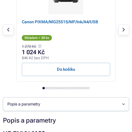
ON
Canon PIXMA/MG2551S/MF/Ink/A4/USB
Can
záso
kopí
Skladem > 20 ks
Skl
1 270 Kč
5 27
1 024 Kč
3 
846 Kč bez DPH
3 04
Do košíku
Popis a parametry
Popis a parametry