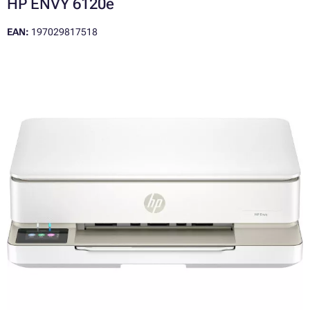
HP ENVY 6120e
EAN:
197029817518