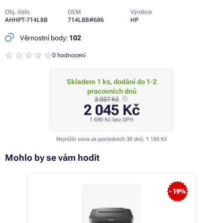
Obj. číslo
OEM
Výrobce
AHHPT-714L8B
714L8B#686
HP
Věrnostní body:
102
0 hodnocení
Skladem 1 ks, dodání do 1-2
pracovních dnů
3 037 Kč
2 045 Kč
1 690 Kč
bez DPH
Nejnižší cena za posledních 30 dnů:
1 150 Kč
Mohlo by se vám hodit
 12%
- 19%