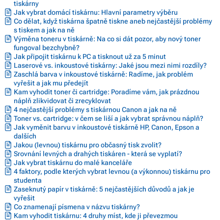
tiskárny
Jak vybrat domácí tiskárnu: Hlavní parametry výběru
Co dělat, když tiskárna špatně tiskne aneb nejčastější problémy
s tiskem a jak na ně
Výměna toneru v tiskárně: Na co si dát pozor, aby nový toner
fungoval bezchybně?
Jak připojit tiskárnu k PC a tisknout už za 5 minut
Laserové vs. inkoustové tiskárny: Jaké jsou mezi nimi rozdíly?
Zaschlá barva v inkoustové tiskárně: Radíme, jak problém
vyřešit a jak mu předejít
Kam vyhodit toner či cartridge: Poradíme vám, jak prázdnou
náplň zlikvidovat či zrecyklovat
4 nejčastější problémy s tiskárnou Canon a jak na ně
Toner vs. cartridge: v čem se liší a jak vybrat správnou náplň?
Jak vyměnit barvu v inkoustové tiskárně HP, Canon, Epson a
dalších
Jakou (levnou) tiskárnu pro občasný tisk zvolit?
Srovnání levných a drahých tiskáren - která se vyplatí?
Jak vybrat tiskárnu do malé kanceláře
4 faktory, podle kterých vybrat levnou (a výkonnou) tiskárnu pro
studenta
Zaseknutý papír v tiskárně: 5 nejčastějších důvodů a jak je
vyřešit
Co znamenají písmena v názvu tiskárny?
Kam vyhodit tiskárnu: 4 druhy míst, kde ji převezmou