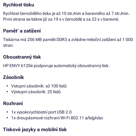
Rychlost tisku
Rychlost černobílého tisku je až 10 str./min a barevného až 7 str./min.
První strana se tiskne již za 19 s v černobílé a za 22 s v barevné.
Paměť a zatížení
Tiskárna má 256 MB paměti DDR3 a zvládne měsíční zatížení až 1 000
stran.
Oboustranný tisk
HP ENVY 6120e podporuje automatický oboustranný tisk.
Zásobník
Vstupní zásobník: až 100 listů
Výstupní zásobník: 25 listů
Rozhraní
1x vysokorychlostní port USB 2.0
1x dvoupásmové rozhraní Wi-Fi 802.11 a/b/g/n/ac
Tiskové jazyky a mobilní tisk