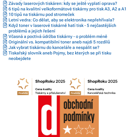
Závady laserových tiskáren: kdy se ještě vyplatí oprava?
6 tipů na kvalitní velkoformátové tiskárny pro tisk A3, A2 a A1
10 tipů na tiskárnu pod stromeček
Letní vedra: Co dělat, aby se elektronika nepřehřívala?
Když toner v laserové tiskárně hatí tisk - 5 nejčastějších
problémů a jejich řešení
Včasná a poctivá údržba tiskárny - o problém méně
Originální vs. kompatibilní toner aneb najdi 5 rozdílů
Jak vybrat tiskárnu do kanceláře a nespálit se?
Tiskařský slovník aneb Pojmy, bez kterých se při tisku
neobejdete