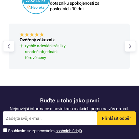
dotazníku spokojenosti za
posledních 90 dní.
Ověřený zákazník
rychlé odeslání zásilky
snadné objednání
férové ceny
Buďte u toho jako první
Nejnovější informace o novinkách a akcích přímo na váš e-mail.
Přihlásit odběr
Souhlasím se zpracováním
osobních údajů
.