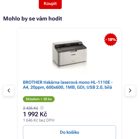
Koupit
Mohlo by se vám hodit
- 18%
,
BROTHER tiskárna laserová mono HL-1110E -
HP 
A4, 20ppm, 600x600, 1MB, GDI, USB 2.0, bílá
Skladem > 20 ks
Sk
2 426 Kč
3 75
1 992 Kč
2 
1 646 Kč bez DPH
1 97
Do košíku