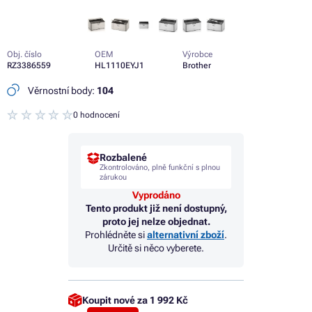
Obj. číslo
OEM
Výrobce
RZ3386559
HL1110EYJ1
Brother
Věrnostní body:
104
0 hodnocení
Rozbalené
Zkontrolováno, plně funkční s plnou
zárukou
Vyprodáno
Tento produkt již není dostupný,
proto jej nelze objednat.
Prohlédněte si
alternativní zboží
.
Určitě si něco vyberete.
Koupit nové za
1 992 Kč