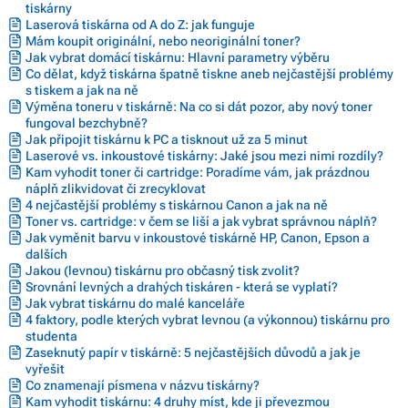
tiskárny
Laserová tiskárna od A do Z: jak funguje
Mám koupit originální, nebo neoriginální toner?
Jak vybrat domácí tiskárnu: Hlavní parametry výběru
Co dělat, když tiskárna špatně tiskne aneb nejčastější problémy
s tiskem a jak na ně
Výměna toneru v tiskárně: Na co si dát pozor, aby nový toner
fungoval bezchybně?
Jak připojit tiskárnu k PC a tisknout už za 5 minut
Laserové vs. inkoustové tiskárny: Jaké jsou mezi nimi rozdíly?
Kam vyhodit toner či cartridge: Poradíme vám, jak prázdnou
náplň zlikvidovat či zrecyklovat
4 nejčastější problémy s tiskárnou Canon a jak na ně
Toner vs. cartridge: v čem se liší a jak vybrat správnou náplň?
Jak vyměnit barvu v inkoustové tiskárně HP, Canon, Epson a
dalších
Jakou (levnou) tiskárnu pro občasný tisk zvolit?
Srovnání levných a drahých tiskáren - která se vyplatí?
Jak vybrat tiskárnu do malé kanceláře
4 faktory, podle kterých vybrat levnou (a výkonnou) tiskárnu pro
studenta
Zaseknutý papír v tiskárně: 5 nejčastějších důvodů a jak je
vyřešit
Co znamenají písmena v názvu tiskárny?
Kam vyhodit tiskárnu: 4 druhy míst, kde ji převezmou