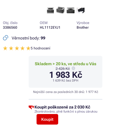
Obj. číslo
OEM
Výrobce
3386560
HL1112EYJ1
Brother
Věrnostní body:
99
5 hodnocení
Skladem > 20 ks, ve středu u Vás
2 426 Kč
1 983 Kč
1 639 Kč
bez DPH
Nejnižší cena za posledních 30 dnů:
1 977 Kč
Koupit poškozené za
2 030 Kč
Zkontrolováno, plně funkční s plnou zárukou
Koupit