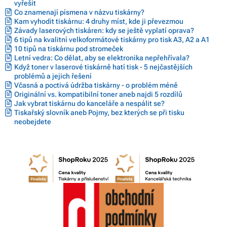
vyřešit
Co znamenají písmena v názvu tiskárny?
Kam vyhodit tiskárnu: 4 druhy míst, kde ji převezmou
Závady laserových tiskáren: kdy se ještě vyplatí oprava?
6 tipů na kvalitní velkoformátové tiskárny pro tisk A3, A2 a A1
10 tipů na tiskárnu pod stromeček
Letní vedra: Co dělat, aby se elektronika nepřehřívala?
Když toner v laserové tiskárně hatí tisk - 5 nejčastějších
problémů a jejich řešení
Včasná a poctivá údržba tiskárny - o problém méně
Originální vs. kompatibilní toner aneb najdi 5 rozdílů
Jak vybrat tiskárnu do kanceláře a nespálit se?
Tiskařský slovník aneb Pojmy, bez kterých se při tisku
neobejdete