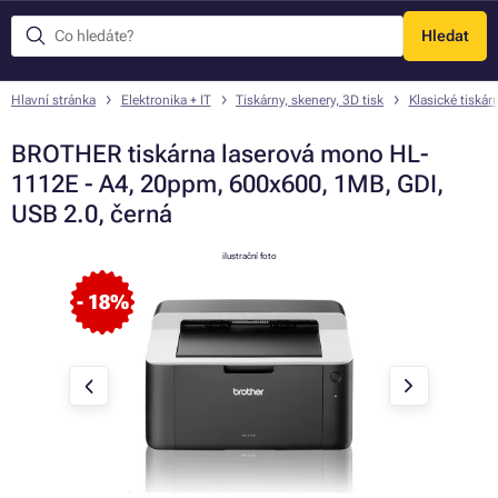
Hledat
Menu
Hlavní stránka
Elektronika + IT
Tiskárny, skenery, 3D tisk
Klasické tiskár
BROTHER tiskárna laserová mono HL-
1112E - A4, 20ppm, 600x600, 1MB, GDI,
USB 2.0, černá
ilustrační foto
- 18%