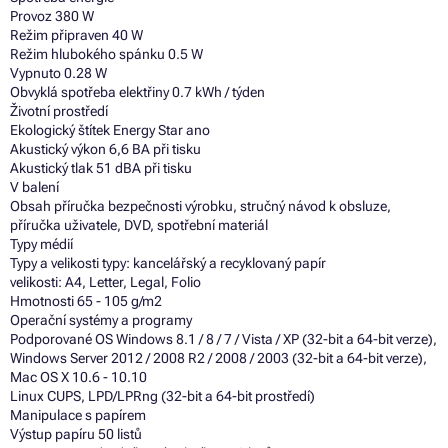
Provoz 380 W
Režim připraven 40 W
Režim hlubokého spánku 0.5 W
Vypnuto 0.28 W
Obvyklá spotřeba elektřiny 0.7 kWh / týden
Životní prostředí
Ekologický štítek Energy Star ano
Akustický výkon 6,6 BA při tisku
Akustický tlak 51 dBA při tisku
V balení
Obsah příručka bezpečnosti výrobku, stručný návod k obsluze,
příručka uživatele, DVD, spotřební materiál
Typy médií
Typy a velikosti typy: kancelářský a recyklovaný papír
velikosti: A4, Letter, Legal, Folio
Hmotnosti 65 - 105 g/m2
Operační systémy a programy
Podporované OS Windows 8.1 / 8 / 7 / Vista / XP (32-bit a 64-bit verze),
Windows Server 2012 / 2008 R2 / 2008 / 2003 (32-bit a 64-bit verze),
Mac OS X 10.6 - 10.10
Linux CUPS, LPD/LPRng (32-bit a 64-bit prostředí)
Manipulace s papírem
Výstup papíru 50 listů