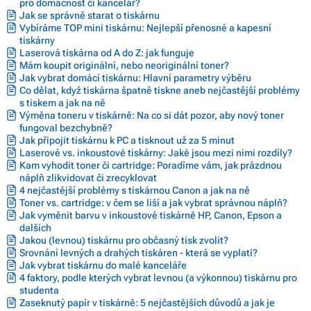
pro domácnost či kancelář?
Jak se správně starat o tiskárnu
Vybíráme TOP mini tiskárnu: Nejlepší přenosné a kapesní
tiskárny
Laserová tiskárna od A do Z: jak funguje
Mám koupit originální, nebo neoriginální toner?
Jak vybrat domácí tiskárnu: Hlavní parametry výběru
Co dělat, když tiskárna špatně tiskne aneb nejčastější problémy
s tiskem a jak na ně
Výměna toneru v tiskárně: Na co si dát pozor, aby nový toner
fungoval bezchybně?
Jak připojit tiskárnu k PC a tisknout už za 5 minut
Laserové vs. inkoustové tiskárny: Jaké jsou mezi nimi rozdíly?
Kam vyhodit toner či cartridge: Poradíme vám, jak prázdnou
náplň zlikvidovat či zrecyklovat
4 nejčastější problémy s tiskárnou Canon a jak na ně
Toner vs. cartridge: v čem se liší a jak vybrat správnou náplň?
Jak vyměnit barvu v inkoustové tiskárně HP, Canon, Epson a
dalších
Jakou (levnou) tiskárnu pro občasný tisk zvolit?
Srovnání levných a drahých tiskáren - která se vyplatí?
Jak vybrat tiskárnu do malé kanceláře
4 faktory, podle kterých vybrat levnou (a výkonnou) tiskárnu pro
studenta
Zaseknutý papír v tiskárně: 5 nejčastějších důvodů a jak je