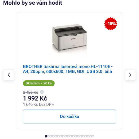
Mohlo by se vám hodit
- 9%
- 18%
BROTHER tiskárna laserová mono HL-1110E -
HP 
ur/U
A4, 20ppm, 600x600, 1MB, GDI, USB 2.0, bílá
Skladem > 20 ks
Sk
2 426 Kč
3 75
1 992 Kč
2 
1 646 Kč bez DPH
1 97
Do košíku