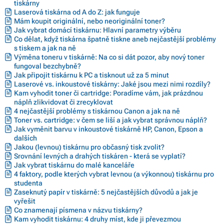
tiskárny
Laserová tiskárna od A do Z: jak funguje
Mám koupit originální, nebo neoriginální toner?
Jak vybrat domácí tiskárnu: Hlavní parametry výběru
Co dělat, když tiskárna špatně tiskne aneb nejčastější problémy
s tiskem a jak na ně
Výměna toneru v tiskárně: Na co si dát pozor, aby nový toner
fungoval bezchybně?
Jak připojit tiskárnu k PC a tisknout už za 5 minut
Laserové vs. inkoustové tiskárny: Jaké jsou mezi nimi rozdíly?
Kam vyhodit toner či cartridge: Poradíme vám, jak prázdnou
náplň zlikvidovat či zrecyklovat
4 nejčastější problémy s tiskárnou Canon a jak na ně
Toner vs. cartridge: v čem se liší a jak vybrat správnou náplň?
Jak vyměnit barvu v inkoustové tiskárně HP, Canon, Epson a
dalších
Jakou (levnou) tiskárnu pro občasný tisk zvolit?
Srovnání levných a drahých tiskáren - která se vyplatí?
Jak vybrat tiskárnu do malé kanceláře
4 faktory, podle kterých vybrat levnou (a výkonnou) tiskárnu pro
studenta
Zaseknutý papír v tiskárně: 5 nejčastějších důvodů a jak je
vyřešit
Co znamenají písmena v názvu tiskárny?
Kam vyhodit tiskárnu: 4 druhy míst, kde ji převezmou