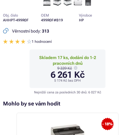
Obj. číslo
OEM
Výrobce
AHHPT-499R0F
499R0F#B19
HP
Věrnostní body:
313
1 hodnocení
Skladem 17 ks, dodání do 1-2
pracovních dnů
9 339 Kč
6 261 Kč
5 174 Kč
bez DPH
Nejnižší cena za posledních 30 dnů:
6 027 Kč
Mohlo by se vám hodit
 10%
- 18%