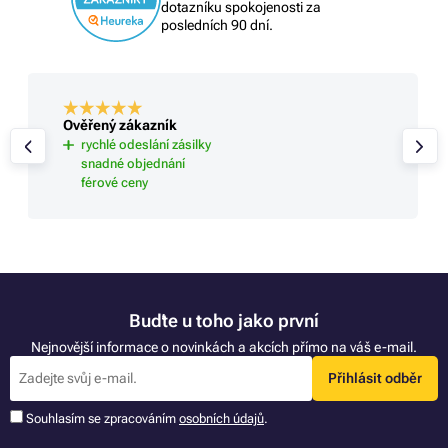
dotazníku spokojenosti za
posledních 90 dní.
Ověřený zákazník
rychlé odeslání zásilky
snadné objednání
férové ceny
Buďte u toho jako první
Nejnovější informace o novinkách a akcích přímo na váš e-mail.
Přihlásit odběr
Souhlasím se zpracováním
osobních údajů
.