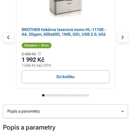
BROTHER tiskárna laserová mono HL-1110E -
HP 
CL6,
A4, 20ppm, 600x600, 1MB, GDI, USB 2.0, bílá
Skladem > 20 ks
Skl
2 426 Kč
3 75
1 992 Kč
3 
1 646 Kč bez DPH
2 56
Do košíku
Popis a parametry
Popis a parametry