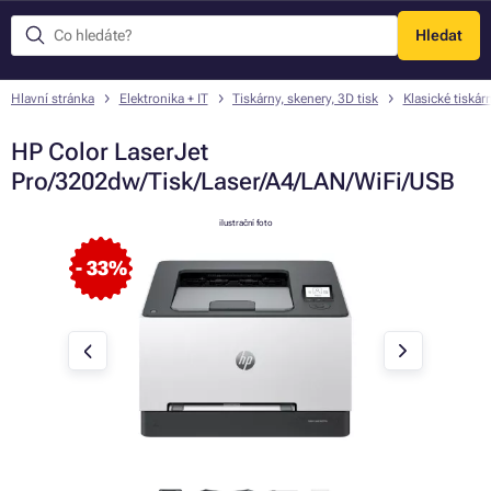
Hledat
Menu
Hlavní stránka
Elektronika + IT
Tiskárny, skenery, 3D tisk
Klasické tiskár
HP Color LaserJet
Pro/3202dw/Tisk/Laser/A4/LAN/WiFi/USB
ilustrační foto
- 33%