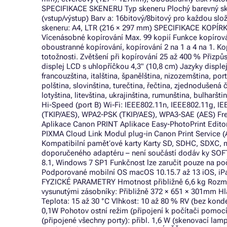
SPECIFIKACE SKENERU Typ skeneru Plochý barevný sken
(vstup/výstup) Barv a: 16bitový/8bitový pro každou sl
skeneru: A4, LTR (216 × 297 mm) SPECIFIKACE KOPÍRKY R
Vícenásobné kopírování Max. 99 kopií Funkce kopírová
oboustranné kopírování, kopírování 2 na 1 a 4 na 1. K
totožnosti. Zvětšení při kopírování 25 až 400 % Přizpů
displej LCD s uhlopříčkou 4,3" (10,8 cm) Jazyky disple
francouzština, italština, španělština, nizozemština, port
polština, slovinština, turečtina, řečtina, zjednodušená č
lotyština, litevština, ukrajinština, rumunština, bulharš
Hi-Speed (port B) Wi-Fi: IEEE802.11n, IEEE802.11g, 
(TKIP/AES), WPA2-PSK (TKIP/AES), WPA3-SAE (AES) Fre
Aplikace Canon PRINT Aplikace Easy-PhotoPrint Editor 
PIXMA Cloud Link Modul plug-in Canon Print Service (A
Kompatibilní paměťové karty Karty SD, SDHC, SDXC, 
doporučeného adaptéru – není součástí dodáv ky S
8.1, Windows 7 SP1 Funkčnost lze zaručit pouze na p
Podporované mobilní OS macOS 10.15.7 až 13 iOS, iP
FYZICKÉ PARAMETRY Hmotnost přibližně 6,6 kg Rozměry
vysunutými zásobníky: Přibližně 372 × 651 × 301mm Hl
Teplota: 15 až 30 °C Vlhkost: 10 až 80 % RV (bez kond
0,1W Pohotov ostní režim (připojení k počítači pomocí
(připojené všechny porty): přibl. 1,6 W (skenovací l