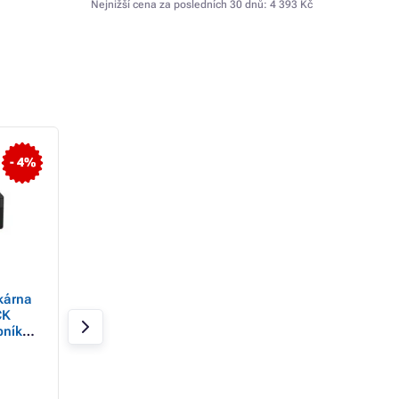
Nejnižší cena za posledních 30 dnů:
4 393 Kč
- 4%
- 43%
kárna
HP All-in-One Ink Smart
EPSON tiskárna in
CK
Tank Wireless 580 (A4,
WorkForce Pro WF
bníky
12/5 ppm, USB, Wi-Fi,
C4810DTWF
sk,
BT, Print, Scan, Copy)
Skladem 20 ks
Skladem 10 ks
SB, Wi-
6 458 Kč
5 130 Kč