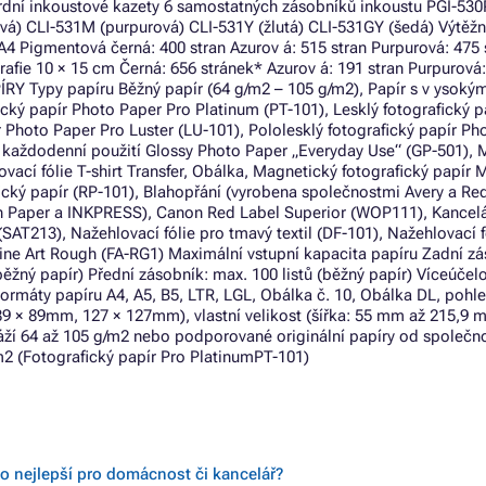
dní inkoustové kazety 6 samostatných zásobníků inkoustu PGI-53
vá) CLI-531M (purpurová) CLI-531Y (žlutá) CLI-531GY (šedá) Výtěž
A4 Pigmentová černá: 400 stran Azurov á: 515 stran Purpurová: 475 
ografie 10 × 15 cm Černá: 656 stránek* Azurov á: 191 stran Purpurová:
RY Typy papíru Běžný papír (64 g/m2 – 105 g/m2), Papír s v ysoký
cký papír Photo Paper Pro Platinum (PT-101), Lesklý fotografický p
r Photo Paper Pro Luster (LU-101), Pololesklý fotografický papír Ph
o každodenní použití Glossy Photo Paper „Everyday Use“ (GP-501), 
ací fólie T-shirt Transfer, Obálka, Magnetický fotografický papír 
cký papír (RP-101), Blahopřání (vyrobena společnostmi Avery a Red
ah Paper a INKPRESS), Canon Red Label Superior (WOP111), Kancel
SAT213), Nažehlovací fólie pro tmavý textil (DF-101), Nažehlovací f
Fine Art Rough (FA-RG1) Maximální vstupní kapacita papíru Zadní zá
(běžný papír) Přední zásobník: max. 100 listů (běžný papír) Víceúčel
ormáty papíru A4, A5, B5, LTR, LGL, Obálka č. 10, Obálka DL, pohl
 (89 × 89mm, 127 × 127mm), vlastní velikost (šířka: 55 mm až 215,9 
í 64 až 105 g/m2 nebo podporované originální papíry od společno
m2 (Fotografický papír Pro PlatinumPT-101)
to nejlepší pro domácnost či kancelář?