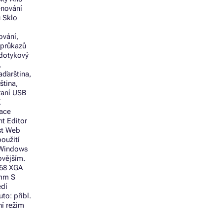
enování
u Sklo
ování,
 průkazů
 dotykový
,
aďarština,
ština,
hraní USB
K
kace
nt Editor
st Web
oužití
 Windows
ovějším.
768 XGA
2mm S
edí
to: přibl.
ní režim