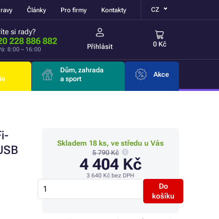
CZ
ravy
Články
Pro firmy
Kontakty
íte si rady?
20 228 886 882
0 Kč
Přihlásit
á: 8:00 – 16:00
Dům, zahrada
Akce
ie
a sport
i-
Skladem 18 ks, ve středu u Vás
/USB
5 790 Kč
4 404 Kč
3 640 Kč
bez DPH
Do
košíku