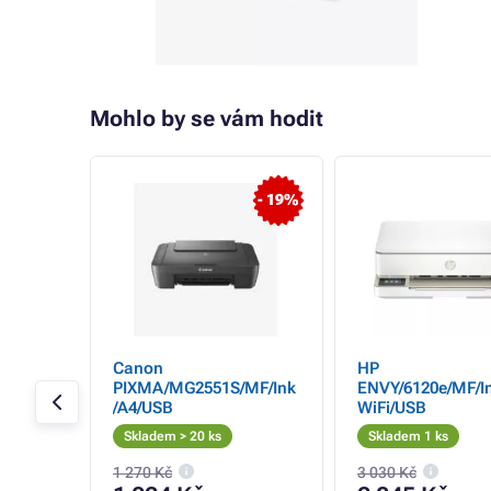
Mohlo by se vám hodit
- 19%
skárna
Canon
HP
E
PIXMA/MG2551S/MF/Ink
ENVY/6120e/MF/In
obníky
/A4/USB
WiFi/USB
isk,
Skladem > 20 ks
Skladem 1 ks
USB, Wi-
1 270 Kč
3 030 Kč