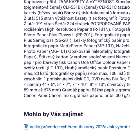
Kopírování: přibl. 26 W KAZETY A VÝTĚŽNOST Standar
(pigmentová černá) CLI-531BK (černá) CLI-531C (azuro
kazety (běžný papír) Barev ný tisk dokumentů formátu 
Žlutá: 515 stran Výtěžnost kazety (tisk fotografií) Fot
Žlutá: 191 stran Šedá: 324 stránek PODPOROVANÉ PAPÍ
rozlišením High Resolution Paper (HR-101N), Fotografi
Photo Paper Plus Glossy II (PP-201), Fotografický papí
Plus Semigloss (SG-201), Lesklý fotografický papír pr
fotografický papír MattePhoto Paper (MP-101), Nažehlov
Photo Paper (MG-101) Opakovaně nalepitelný fotografi
Paper), Štítkový karton (v yroben společnostmi Neen
papír pro barevný tisk Canon Oce Office Colour Paper (
světlý textil (LF-101), Hrubý umělecký papír Premium 
max. 20 listů (fotografický papír) nebo max. 100 listů 
zásobník: 1 potisknutelný disk CD, DVD nebo Blu-Ray F
× 55mm) 4" × 6", 5" × 7", 7" × 10", 8" × 10", čtvercový
89 mm až 676 mm) Gramáž papíru Běžný papír s gramáž
Canon Papír Canon: max. gramáž papíru: přibl. 300 g/
Mohlo by Vás zajímat
Velký průvodce výběrem tiskárny 2026: Jak vybrat 