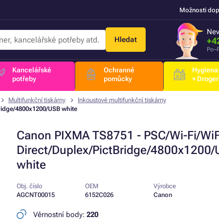
Možnosti dop
Nev
Hledat
+4
Po–P
Kancelářské
Ochranné
Hygiena
potřeby
pomůcky
+ Droger
Multifunkční tiskárny
Inkoustové multifunkční tiskárny
ridge/4800x1200/USB white
Canon PIXMA TS8751 - PSC/Wi-Fi/WiF
Direct/Duplex/PictBridge/4800x1200
white
Obj. číslo
OEM
Výrobce
AGCNT00015
6152C026
Canon
Věrnostní body:
220