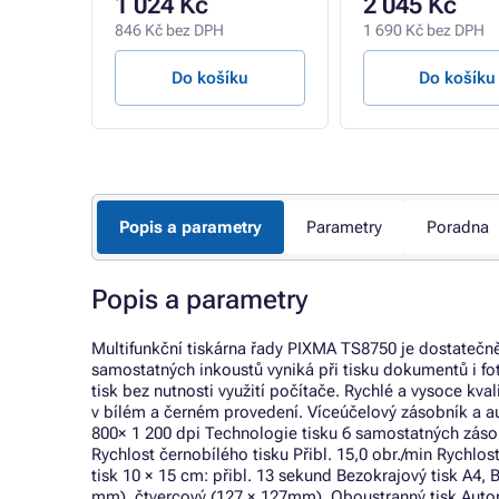
1 024 Kč
2 045 Kč
846 Kč bez DPH
1 690 Kč bez DPH
u
Do košíku
Do košíku
Popis a parametry
Parametry
Poradna
Popis a parametry
Multifunkční tiskárna řady PIXMA TS8750 je dostatečně u
samostatných inkoustů vyniká při tisku dokumentů i f
tisk bez nutnosti využití počítače. Rychlé a vysoce kva
v bílém a černém provedení. Víceúčelový zásobník a a
800× 1 200 dpi Technologie tisku 6 samostatných záso
Rychlost černobílého tisku Přibl. 15,0 obr./min Rychlost
tisk 10 × 15 cm: přibl. 13 sekund Bezokrajový tisk A4, B
mm), čtvercový (127 × 127mm), Oboustranný tisk Automa