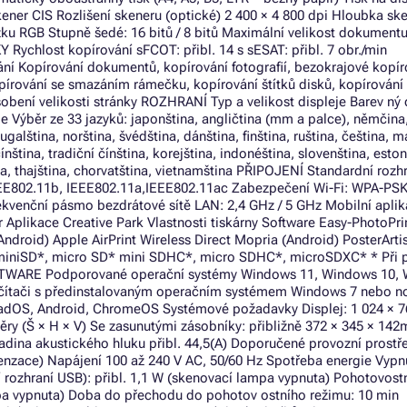
er CIS Rozlišení skeneru (optické) 2 400 × 4 800 dpi Hloubka sk
ožku RGB Stupně šedé: 16 bitů / 8 bitů Maximální velikost dokument
ychlost kopírování sFCOT: přibl. 14 s sESAT: přibl. 7 obr./min
ní Kopírování dokumentů, kopírování fotografií, bezokrajové kopír
opírování se smazáním rámečku, kopírování štítků disků, kopírování
sobení velikosti stránky ROZHRANÍ Typ a velikost displeje Barev ný
je Výběr ze 33 jazyků: japonština, angličtina (mm a palce), němčina
ugalština, norština, švédština, dánština, finština, ruština, čeština, m
ínština, tradiční čínština, korejština, indonéština, slovenština, eston
tina, thajština, chorvatština, vietnamština PŘIPOJENÍ Standardní roz
IEEE802.11b, IEEE802.11a,IEEE802.11ac Zabezpečení Wi-Fi: WPA-PS
kvenční pásmo bezdrátové sítě LAN: 2,4 GHz / 5 GHz Mobilní apli
Aplikace Creative Park Vlastnosti tiskárny Software Easy-PhotoPri
ndroid) Apple AirPrint Wireless Direct Mopria (Android) PosterArti
miniSD*, micro SD* mini SDHC*, micro SDHC*, microSDXC* * Při p
OFTWARE Podporované operační systémy Windows 11, Windows 10,
očítači s předinstalovaným operačním systémem Windows 7 nebo n
adOS, Android, ChromeOS Systémové požadavky Displej: 1 024 × 
 (Š × H × V) Se zasunutými zásobníky: přibližně 372 × 345 × 14
adina akustického hluku přibl. 44,5(A) Doporučené provozní prostř
enzace) Napájení 100 až 240 V AC, 50/60 Hz Spotřeba energie Vypnu
 rozhraní USB): přibl. 1,1 W (skenovací lampa vypnuta) Pohotovost
ampa vypnuta) Doba do přechodu do pohotov ostního režimu: 10 min