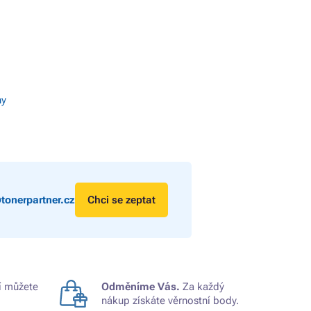
ny
tonerpartner.cz
Chci se zeptat
 můžete
Odměníme Vás.
Za každý
nákup získáte věrnostní body.