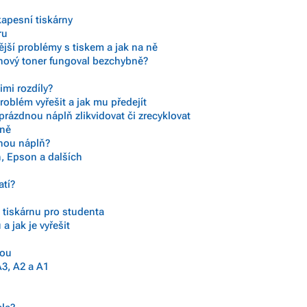
kapesní tiskárny
ru
ější problémy s tiskem a jak na ně
 nový toner fungoval bezchybně?
imi rozdíly?
roblém vyřešit a jak mu předejít
prázdnou náplň zlikvidovat či zrecyklovat
 ně
vnou náplň?
, Epson a dalších
atí?
) tiskárnu pro studenta
a jak je vyřešit
mou
A3, A2 a A1