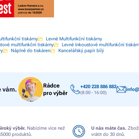
ltifunkční tiskárny
Levné Multifunkční tiskárny
tové multifunkční tiskárny
Levné Inkoustové multifunkční tiskár
vy
Náplně do tiskáren
Kancelářský papír bílý
Rádce
+420 228 886 882
 vám.
info@
pro výběr
(8:00 - 16:00)
Široký výběr.
Nabízíme více než
U nás máte čas.
Zboží
45000 produktů.
vrátit do 30 dnů.