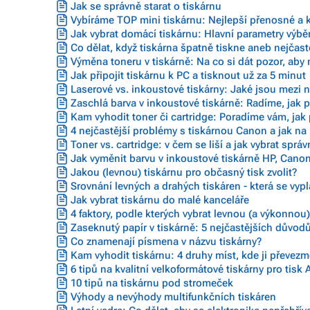
Jak se správně starat o tiskárnu
Vybíráme TOP mini tiskárnu: Nejlepší přenosné a 
Jak vybrat domácí tiskárnu: Hlavní parametry výbě
Co dělat, když tiskárna špatně tiskne aneb nejčast
Výměna toneru v tiskárně: Na co si dát pozor, aby
Jak připojit tiskárnu k PC a tisknout už za 5 minut
Laserové vs. inkoustové tiskárny: Jaké jsou mezi n
Zaschlá barva v inkoustové tiskárně: Radíme, jak p
Kam vyhodit toner či cartridge: Poradíme vám, jak 
4 nejčastější problémy s tiskárnou Canon a jak na
Toner vs. cartridge: v čem se liší a jak vybrat sprá
Jak vyměnit barvu v inkoustové tiskárně HP, Canon
Jakou (levnou) tiskárnu pro občasný tisk zvolit?
Srovnání levných a drahých tiskáren - která se vypl
Jak vybrat tiskárnu do malé kanceláře
4 faktory, podle kterých vybrat levnou (a výkonnou
Zaseknutý papír v tiskárně: 5 nejčastějších důvodů 
Co znamenají písmena v názvu tiskárny?
Kam vyhodit tiskárnu: 4 druhy míst, kde ji převez
6 tipů na kvalitní velkoformátové tiskárny pro tisk 
10 tipů na tiskárnu pod stromeček
Výhody a nevýhody multifunkčních tiskáren