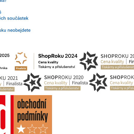
ala?
ě
tých součástek
isku neobejdete