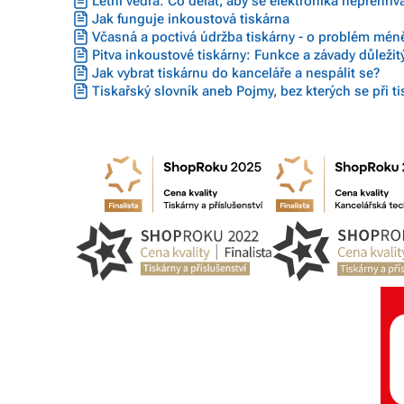
Letní vedra: Co dělat, aby se elektronika nepřehřív
Jak funguje inkoustová tiskárna
Včasná a poctivá údržba tiskárny - o problém mén
Pitva inkoustové tiskárny: Funkce a závady důleži
Jak vybrat tiskárnu do kanceláře a nespálit se?
Tiskařský slovník aneb Pojmy, bez kterých se při t