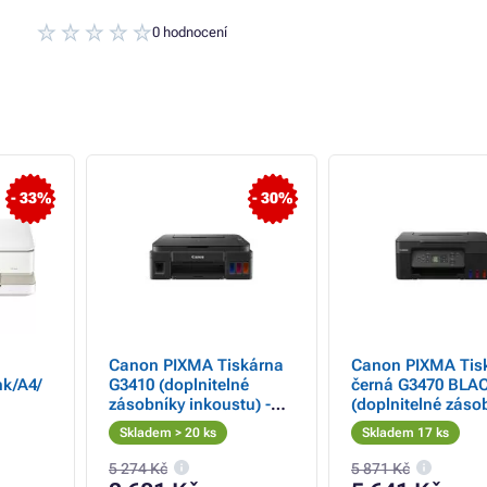
0 hodnocení
- 33%
- 30%
Canon PIXMA Tiskárna
Canon PIXMA Tis
k/A4/
G3410 (doplnitelné
černá G3470 BLA
zásobníky inkoustu) -
(doplnitelné záso
barevná, MF (tisk,
inkoustu) - MF (ti
Skladem > 20 ks
Skladem 17 ks
kopírka, sken, cloud),
kopírka, sken), U
USB, Wi-Fi
Fi - A4/11min.
5 274 Kč
5 871 Kč