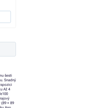
3 662 Kč
5 128 Kč
3 026 Kč bez DPH
4 238 Kč bez DPH
Do košíku
Do košíku
mu šesti
nu. Snadný
ispozici
u Až 4
fe100
rajový
 (89 × 89
sky Ano