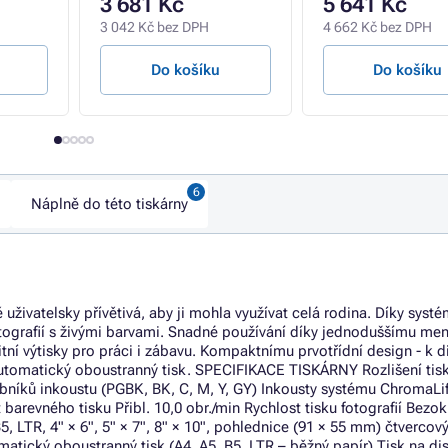
3 681 Kč
5 641 Kč
3 042 Kč bez DPH
4 662 Kč bez DPH
Do košíku
Do košíku
Náplně do této tiskárny
živatelsky přívětivá, aby ji mohla využívat celá rodina. Díky systé
otografií s živými barvami. Snadné používání díky jednoduššímu me
litní výtisky pro práci i zábavu. Kompaktnímu prvotřídní design - k d
utomatický oboustranný tisk. SPECIFIKACE TISKÁRNY Rozlišení tisk
bníků inkoustu (PGBK, BK, C, M, Y, GY) Inkousty systému ChromaLi
 barevného tisku Přibl. 10,0 obr./min Rychlost tisku fotografií Bezok
5, LTR, 4" × 6", 5" × 7", 8" × 10", pohlednice (91 × 55 mm) čtvercový
tický oboustranný tisk (A4, A5, B5, LTR – běžný papír) Tisk na di