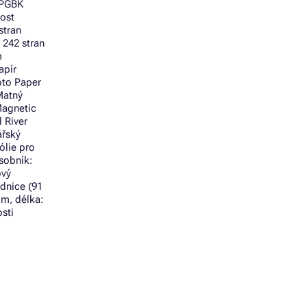
0PGBK
nost
stran
 242 stran
m
apír
oto Paper
Matný
Magnetic
 River
ářský
ólie pro
sobník:
ový
ednice (91
mm, délka:
sti