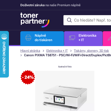
Doživotní záruka
na naše Premium náplně
Náplně
Elektronika
do tiskáren
+ IT
Hlavní stránka
Elektronika + IT
Tiskárny, skenery, 3D tisk
Canon PIXMA TS8751 - PSC/Wi-Fi/WiFi-Direct/Duplex/PictB
ilustrační foto
- 24%