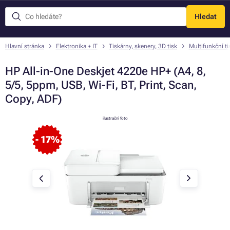
Hledat
Menu
Hlavní stránka
Elektronika + IT
Tiskárny, skenery, 3D tisk
Multifunkční ti
HP All-in-One Deskjet 4220e HP+ (A4, 8,
5/5, 5ppm, USB, Wi-Fi, BT, Print, Scan,
Copy, ADF)
ilustrační foto
- 17%