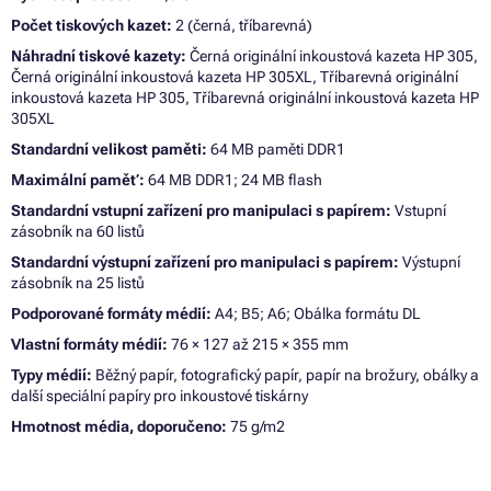
Počet tiskových kazet:
2 (černá, tříbarevná)
Náhradní tiskové kazety:
Černá originální inkoustová kazeta HP 305,
Černá originální inkoustová kazeta HP 305XL, Tříbarevná originální
inkoustová kazeta HP 305, Tříbarevná originální inkoustová kazeta HP
305XL
Standardní velikost paměti:
64 MB paměti DDR1
Maximální paměť:
64 MB DDR1; 24 MB flash
Standardní vstupní zařízení pro manipulaci s papírem:
Vstupní
zásobník na 60 listů
Standardní výstupní zařízení pro manipulaci s papírem:
Výstupní
zásobník na 25 listů
Podporované formáty médií:
A4; B5; A6; Obálka formátu DL
Vlastní formáty médií:
76 × 127 až 215 × 355 mm
Typy médií:
Běžný papír, fotografický papír, papír na brožury, obálky a
další speciální papíry pro inkoustové tiskárny
Hmotnost média, doporučeno:
75 g/m2