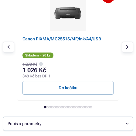
Canon PIXMA/MG2551S/MF/Ink/A4/USB
HP 
,
Skladem > 20 ks
Sk
1 270 Kč
3 03
1 026 Kč
2 
848 Kč bez DPH
1 69
Do košíku
Popis a parametry