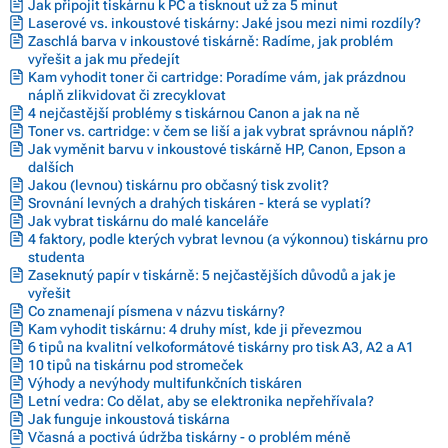
Jak připojit tiskárnu k PC a tisknout už za 5 minut
Laserové vs. inkoustové tiskárny: Jaké jsou mezi nimi rozdíly?
Zaschlá barva v inkoustové tiskárně: Radíme, jak problém
vyřešit a jak mu předejít
Kam vyhodit toner či cartridge: Poradíme vám, jak prázdnou
náplň zlikvidovat či zrecyklovat
4 nejčastější problémy s tiskárnou Canon a jak na ně
Toner vs. cartridge: v čem se liší a jak vybrat správnou náplň?
Jak vyměnit barvu v inkoustové tiskárně HP, Canon, Epson a
dalších
Jakou (levnou) tiskárnu pro občasný tisk zvolit?
Srovnání levných a drahých tiskáren - která se vyplatí?
Jak vybrat tiskárnu do malé kanceláře
4 faktory, podle kterých vybrat levnou (a výkonnou) tiskárnu pro
studenta
Zaseknutý papír v tiskárně: 5 nejčastějších důvodů a jak je
vyřešit
Co znamenají písmena v názvu tiskárny?
Kam vyhodit tiskárnu: 4 druhy míst, kde ji převezmou
6 tipů na kvalitní velkoformátové tiskárny pro tisk A3, A2 a A1
10 tipů na tiskárnu pod stromeček
Výhody a nevýhody multifunkčních tiskáren
Letní vedra: Co dělat, aby se elektronika nepřehřívala?
Jak funguje inkoustová tiskárna
Včasná a poctivá údržba tiskárny - o problém méně