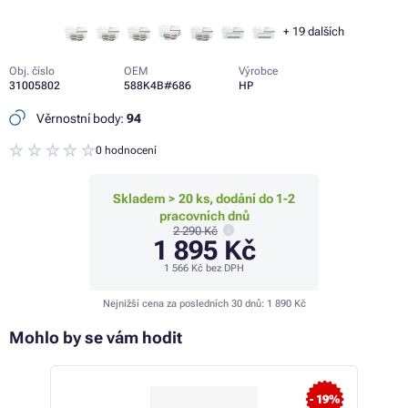
+
19
dalších
Obj. číslo
OEM
Výrobce
31005802
588K4B#686
HP
Věrnostní body:
94
0 hodnocení
Skladem > 20 ks, dodání do 1-2
pracovních dnů
2 290 Kč
1 895 Kč
1 566 Kč
bez DPH
Nejnižší cena za posledních 30 dnů:
1 890 Kč
Mohlo by se vám hodit
- 19%